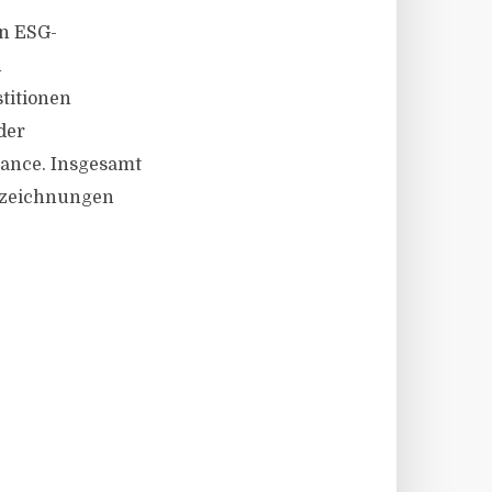
en ESG-
n
titionen
der
ance. Insgesamt
ezeichnungen