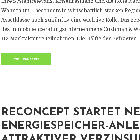
Ihre Systemrelevanz, Krisenresilienz und die hohe Nac
Wohnraum – besonders in wirtschaftlich starken Regio
Assetklasse auch zukünftig eine wichtige Rolle. Das ze
des Immobilienberatungsunternehmens Cushman & Wak
112 Marktakteure teilnahmen. Die Hälfte der Befragten..
WEITERLESEN
RECONCEPT STARTET N
ENERGIESPEICHER-ANLE
ATTRAKTIVER VERZINS