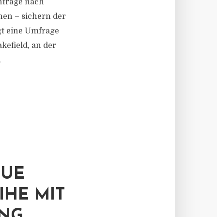
hfrage nach
nen – sichern der
igt eine Umfrage
efield, an der
.
EUE
IHE MIT
UNG