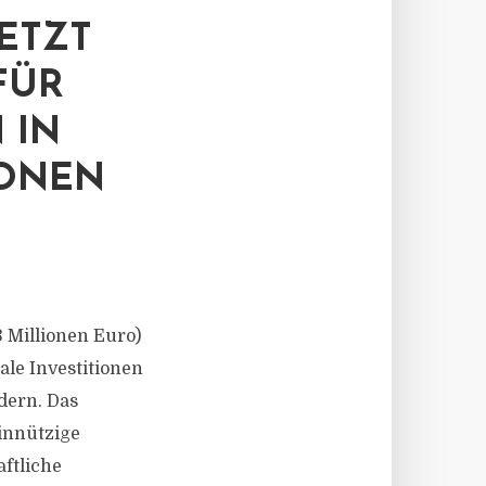
SETZT
FÜR
 IN
IONEN
3 Millionen Euro)
ale Investitionen
dern. Das
innützige
aftliche