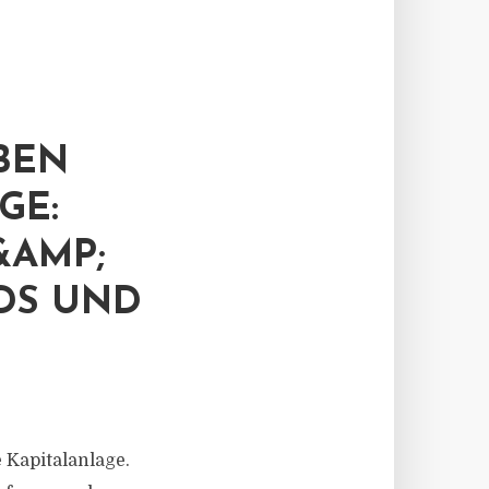
BEN
GE:
&AMP;
DS UND
 Kapitalanlage.