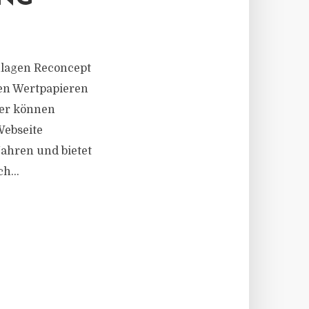
nlagen Reconcept
hen Wertpapieren
ger können
Webseite
Jahren und bietet
h...