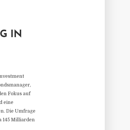
E
G IN
Investment
Fondsmanager,
den Fokus auf
d eine
n. Die Umfrage
 145 Milliarden