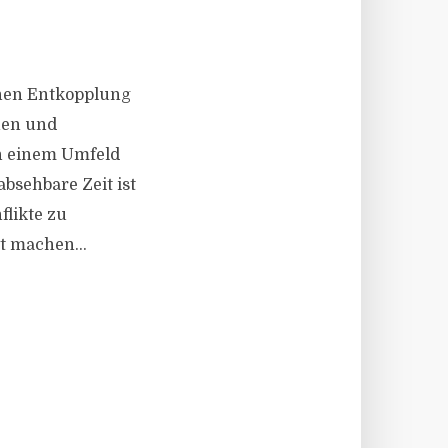
schen Entkopplung
nen und
n einem Umfeld
absehbare Zeit ist
likte zu
t machen...