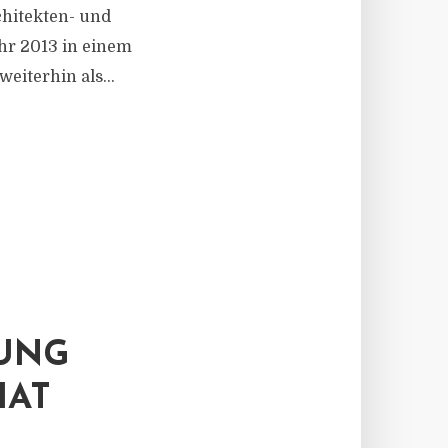
chitekten- und
hr 2013 in einem
iterhin als...
UNG
HAT