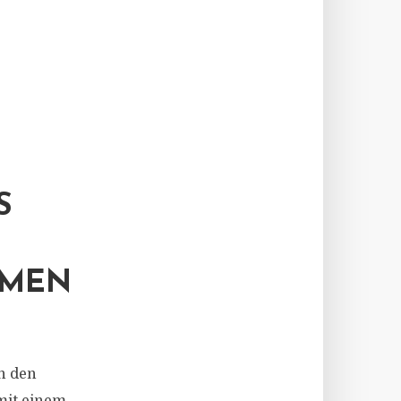
S
MMEN
n den