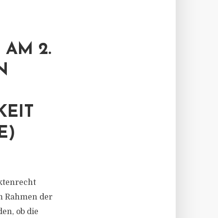
AM 2.
N
KEIT
E)
ktenrecht
 im Rahmen der
en, ob die