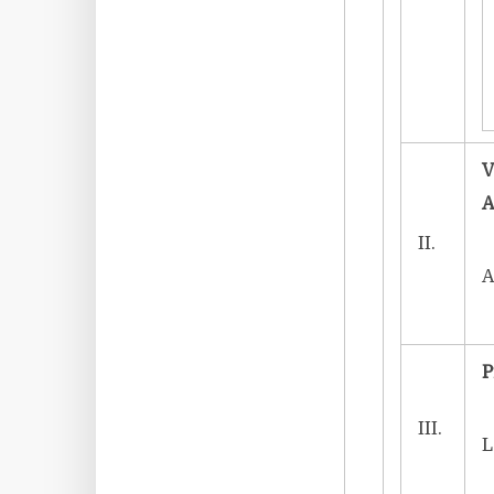
V
A
II.
A
P
III.
L