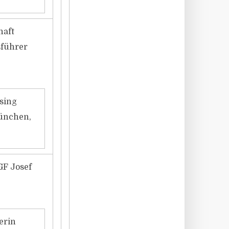
haft
sführer
sing
München,
GF Josef
erin