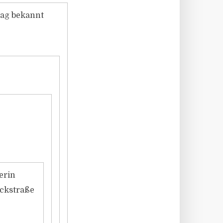
rag bekannt
erin
ckstraße