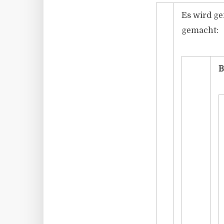
Es wird g
gemacht:
B