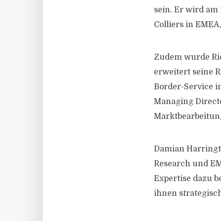
sein. Er wird am
Colliers in EMEA,
Zudem wurde Ric
erweitert seine 
Border-Service i
Managing Directo
Marktbearbeitung
Damian Harringto
Research und EME
Expertise dazu b
ihnen strategisc