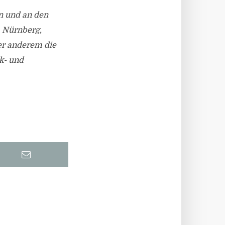
n und an den
, Nürnberg,
er anderem die
ik- und