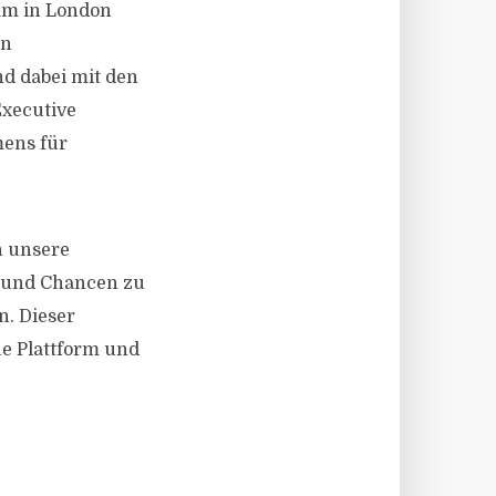
eam in London
en
d dabei mit den
Executive
mens für
h unsere
s und Chancen zu
. Dieser
ue Plattform und