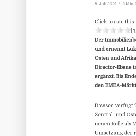
8. Juli 2021
2 Min.
Click to rate this 
[T
Der Immobilienbe
und ernennt Luk
Osten und Afrika
Director-Ebene 
ergänzt. Bis Ende
den EMEA-Märkte
Dawson verfügt ü
Zentral- und Ost
neuen Rolle als 
Umsetzung der re