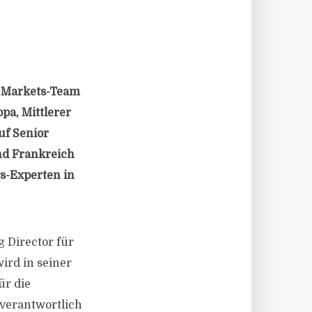
l Markets-Team
a, Mittlerer
uf Senior
nd Frankreich
ts-Experten in
g Director für
ird in seiner
ür die
verantwortlich