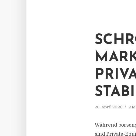
SCHR
MAR
PRIV
STABI
28. April 2020
2 M
Während börseng
sind Private-Equ