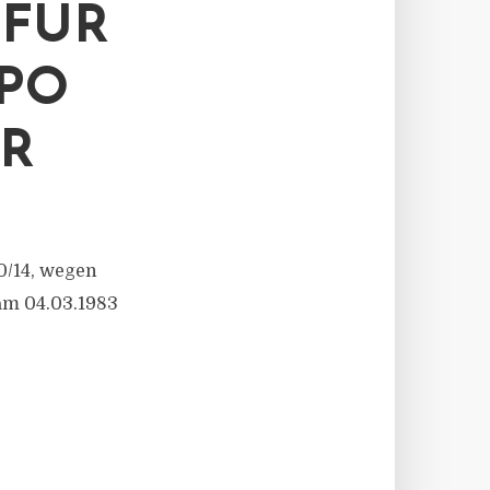
 FÜR
TPO
R
0/14, wegen
am 04.03.1983