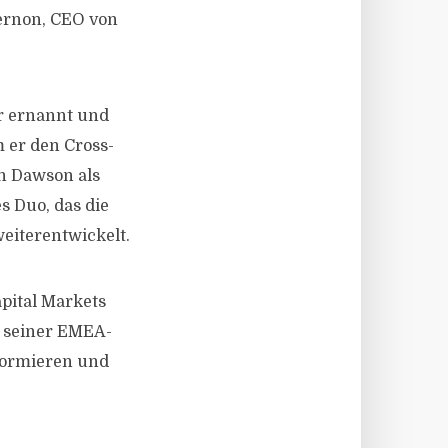
Lernon, CEO von
r ernannt und
 er den Cross-
en Dawson als
s Duo, das die
eiterentwickelt.
pital Markets
u seiner EMEA-
nformieren und