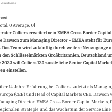
 Lesedauer
post!
otal:
0
Average:
0
]
rater Colliers erweitert sein EMEA Cross-Border Capita
e Dawson zum Managing Director – EMEA steht für Europ
. Das Team wird zukünftig durch weitere Neuzugänge a
in den Schlüsselmärkten Großbritannien, Deutschland u
 2022 will Colliers 120 zusätzliche Senior Capital Marke
n einstellen.
ber 14 Jahre Erfahrung bei Colliers, zuletzt als Managin
europa (CEE) und Head of Capital Markets CEE. Dawson w
Managing Director, EMEA Cross-Border Capital Markets, f
gionalen Strategie und das Wachstum der Service Line 