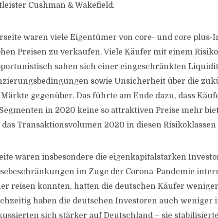
leister Cushman & Wakefield.
rseite waren viele Eigentümer von core- und core plus-I
ohen Preisen zu verkaufen. Viele Käufer mit einem Risiko
portunistisch sahen sich einer eingeschränkten Liquidi
anzierungsbedingungen sowie Unsicherheit über die zuk
 Märkte gegenüber. Das führte am Ende dazu, dass Käuf
 Segmenten in 2020 keine so attraktiven Preise mehr bie
 das Transaktionsvolumen 2020 in diesen Risikoklassen
eite waren insbesondere die eigenkapitalstarken Investor
isebeschränkungen im Zuge der Corona-Pandemie intern
ner reisen konnten, hatten die deutschen Käufer weniger
chzeitig haben die deutschen Investoren auch weniger 
kussierten sich stärker auf Deutschland – sie stabilisier