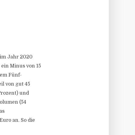
 im Jahr 2020
 ein Minus von 15
dem Fünf-
il von gut 45
Prozent) und
volumen (54
as
Euro an. So die