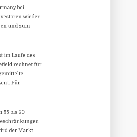
ermany bei
nvestoren wieder
gen und zum
st im Laufe des
field rechnet für
gemittelte
zent. Für
 55 bis 60
a-Beschränkungen
wird der Markt