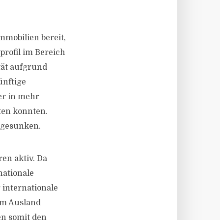
mmobilien bereit,
profil im Bereich
tät aufgrund
ünftige
er in mehr
ten konnten.
 gesunken.
en aktiv. Da
ationale
 internationale
im Ausland
ten somit den