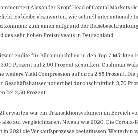
kommentiert Alexander Kropf Head of Capital Markets G
eld. Es bleibe abzuwarten, wie schnell internationale I
nd kommen: zum einen aufgrund der Reisebeschränkun
 des sehr hohen Preisniveaus in Deutschland.
pitzenrendite für Büroimmobilien in den Top-7-Märkten i
3,00 Prozent auf 2,90 Prozent gesunken. Cushman Wake
e weitere Yield Compression auf circa 2,85 Prozent. Die 
ür Geschäftshäuser notiert bei durchschnittlich 3,70 Pro
n bei 3,50 Prozent.
21 erwarten wir ein Transaktionsvolumen im Bereich von
– also auf vergleichbarem Niveau wie 2020. Die Coron
 in 2021 die Verkaufsprozesse beeinflussen. Weiterhin 