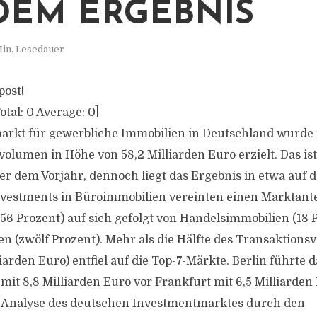
DEM ERGEBNIS
Min. Lesedauer
post!
otal:
0
Average:
0
]
rkt für gewerbliche Immobilien in Deutschland wurde
olumen in Höhe von 58,2 Milliarden Euro erzielt. Das ist
r dem Vorjahr, dennoch liegt das Ergebnis in etwa auf 
nvestments in Büroimmobilien vereinten einen Marktante
 56 Prozent) auf sich gefolgt von Handelsimmobilien (18 
en (zwölf Prozent). Mehr als die Hälfte des Transaktions
liarden Euro) entfiel auf die Top-7-Märkte. Berlin führte d
it 8,8 Milliarden Euro vor Frankfurt mit 6,5 Milliarden 
r Analyse des deutschen Investmentmarktes durch den