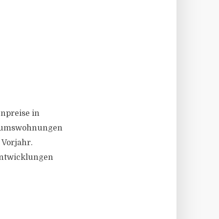
T
enpreise in
entumswohnungen
 Vorjahr.
 Entwicklungen