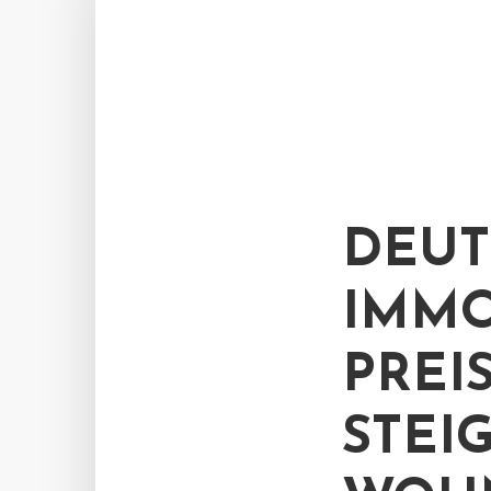
DEUT
IMMO
PREI
STEI