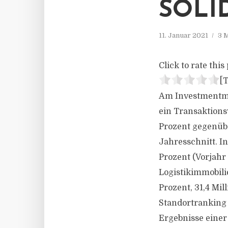
SOLI
11. Januar 2021
3 
Click to rate this 
[T
Am Investmentma
ein Transaktionsv
Prozent gegenübe
Jahresschnitt. I
Prozent (Vorjahr
Logistikimmobili
Prozent, 31,4 Mil
Standortranking m
Ergebnisse eine