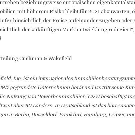
eutschen beziehungsweise europäischen eigenkapitalsta
bilien mit höherem Risiko bleibt für 2021 abzuwarten, o
ufer hinsichtlich der Preise aufeinander zugehen oder s
sichtlich der zukünftigen Marktentwicklung reduziert“
)
tteilung Cushman & Wakefield
eld, Inc. ist ein internationales Immobilienberatungsunt
1917 gegründete Unternehmen berät und vertritt seine Kun
ie Nutzung von Gewerbeimmobilien. C&W beschäftigt me
ltweit über 60 Ländern. In Deutschland ist das börsennot
gen in Berlin, Düsseldorf, Frankfurt, Hamburg, Leipzig u