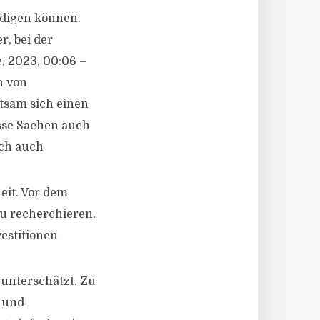
edigen können.
r, bei der
e, 2023, 00:06 –
n von
tsam sich einen
isse Sachen auch
ich auch
eit. Vor dem
zu recherchieren.
estitionen
 unterschätzt. Zu
- und