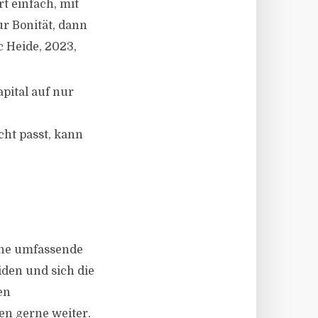
t einfach, mit
r Bonität, dann
c Heide, 2023,
apital auf nur
ht passt, kann
eine umfassende
iden und sich die
en
en gerne weiter.