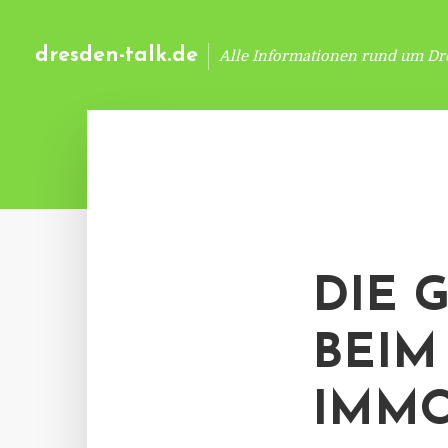
dresden-talk.de
Alle Informationen rund um Dr
DIE 
EIM I
MMOB