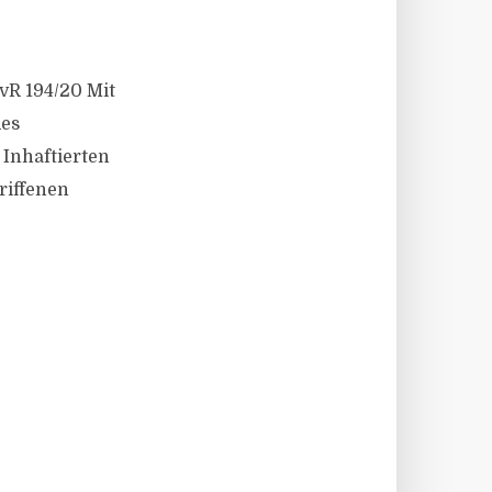
BvR 194/20 Mit
des
Inhaftierten
riffenen