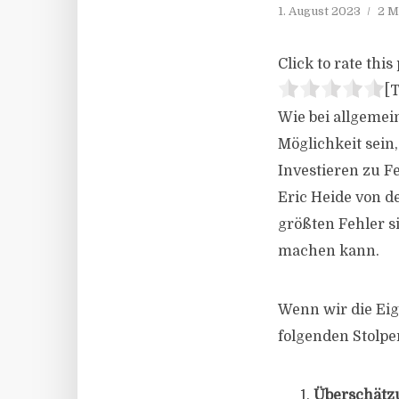
1. August 2023
2 M
Click to rate this 
[T
Wie bei allgemei
Möglichkeit sein
Investieren zu F
Eric Heide von d
größten Fehler s
machen kann.
Wenn wir die Ei
folgenden Stolp
Überschätzu