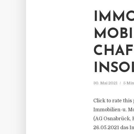
IMMO
MOBI
CHAF
INSO
30. Mai 2021
5 Min
Click to rate thi
Immobilien-u. Mo
(AG Osnabrück, H
26.05.2021 das I