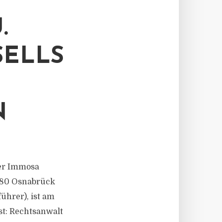
.
ELLS
N
 der Immosa
9080 Osnabrück
ührer), ist am
st: Rechtsanwalt