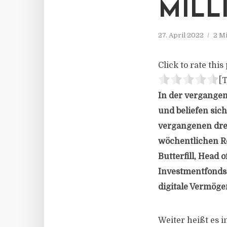
MILL
27. April 2022
2 M
Click to rate this 
[T
In der vergangen
und beliefen sich
vergangenen drei
wöchentlichen R
Butterfill, Head 
Investmentfonds 
digitale Vermöge
Weiter heißt es 