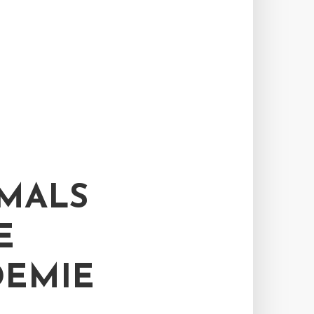
TMALS
E
DEMIE