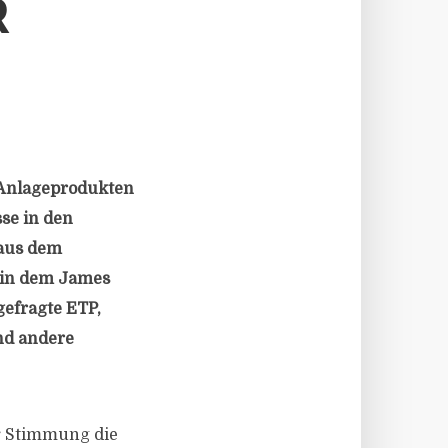
R
n Anlageprodukten
sse in den
 aus dem
 in dem James
gefragte ETP,
und andere
er Stimmung die