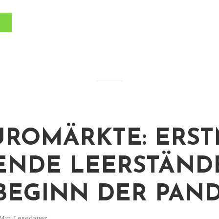
ÜROMÄRKTE: ERS
ENDE LEERSTÄND
 BEGINN DER PAN
Min. Lesedauer