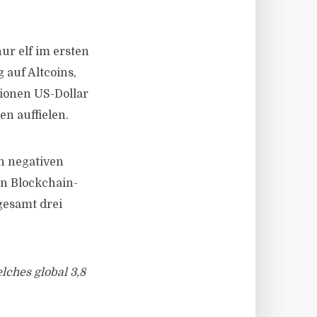
ur elf im ersten
 auf Altcoins,
lionen US-Dollar
n auffielen.
n negativen
n Blockchain-
gesamt drei
lches global 3,8