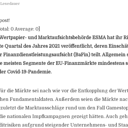
. Lesedauer
post!
otal:
0
Average:
0
]
 Wertpapier- und Marktaufsichtsbehörde ESMA hat ihr R
ste Quartal des Jahres 2021 veröffentlicht, deren Einsch
r Finanzdienstleistungsaufsicht (BaFin) teilt. Allgemein
die meisten Segmente der EU-Finanzmärkte mindestens s
der Covid-19-Pandemie.
für die Märkte sei nach wie vor die Entkopplung der Wer
chen Fundamentaldaten. Außerdem seien die Märkte nac
ht zuletzt die Marktausschläge rund um den Fall Gamesto
die nationalen Impfkampagnen gezeigt hätten. Auch ge
editrisiken aufgrund steigender Unternehmens- und Sta