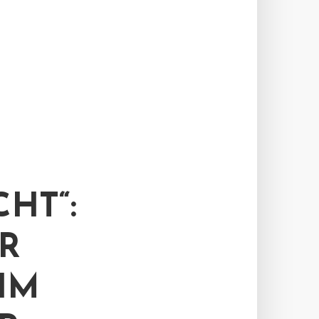
HT“:
R
IM