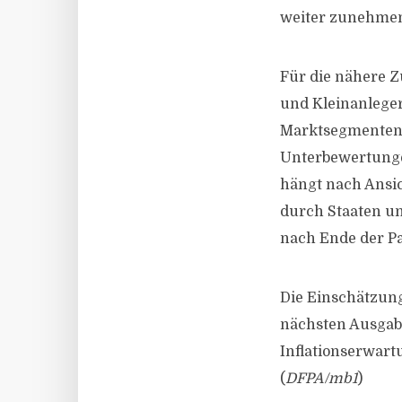
weiter zunehme
Für die nähere Z
und Kleinanleger
Marktsegmenten.
Unterbewertungen
hängt nach Ansic
durch Staaten u
nach Ende der P
Die Einschätzung
nächsten Ausgabe
Inflationserwar
(
DFPA/mb1
)