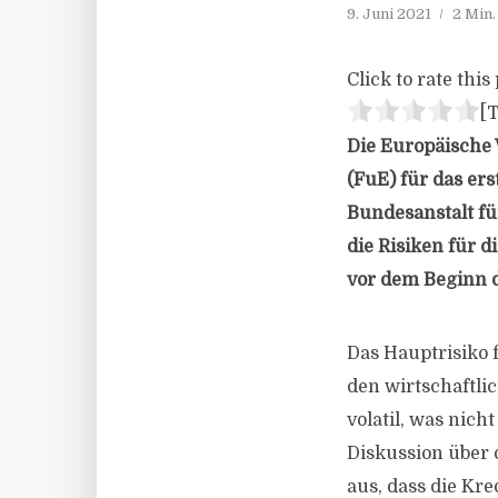
9. Juni 2021
2 Min
Click to rate this 
[T
Die Europäische
(FuE) für das er
Bundesanstalt fü
die Risiken für 
vor dem Beginn 
Das Hauptrisiko 
den wirtschaftli
volatil, was nic
Diskussion über 
aus, dass die Kr