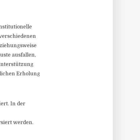
stitutionelle
 verschiedenen
eziehungsweise
ste ausfallen,
Unterstützung
lichen Erholung
rt. In der
siert werden.