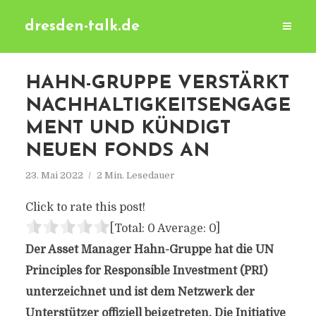
dresden-talk.de
HAHN-GRUPPE VERSTÄRKT
NACHHALTIGKEITSENGAGE
MENT UND KÜNDIGT
NEUEN FONDS AN
23. Mai 2022
2 Min. Lesedauer
Click to rate this post!
[Total:
0
Average:
0
]
Der Asset Manager Hahn-Gruppe hat die UN
Principles for Responsible Investment (PRI)
unterzeichnet und ist dem Netzwerk der
Unterstützer offiziell beigetreten. Die Initiative