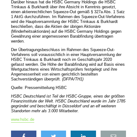
Darüber hinaus hat die HSBC Germany Holdings die HSBC
Trinkaus & Burkhardt über ihre Absicht in Kenntnis gesetzt,
einen aktienrechtlichen Squeeze-Out gemäß § 327a Abs. 1 Satz
1 AktG durchzuführen. Im Rahmen des Squeeze-Out-Verfahrens
wird die Hauptversammlung der HSBC Trinkaus & Burkhardt
beschließen, dass die Aktien der übrigen Aktionäre
(Minderheitsaktionäre) auf die HSBC Germany Holdings gegen
Gewährung einer angemessenen Barabfindung übertragen
werden.
Der Übertragungsbeschluss im Rahmen des Squeeze-Out-
Verfahrens soll voraussichtlich in einer Hauptversammlung der
HSBC Trinkaus & Burkhardt noch im Geschäftsjahr 2020
gefasst werden. Die Höhe der Barabfindung wird auf Basis eines
Wertgutachtens eines Wirtschaftsprüfers festgelegt und ihre
Angemessenheit von einem gerichtlich bestellten
Sachverständigen überprüft.
(DFPA/TH1)
Quelle: Pressemitteilung HSBC
HSBC Deutschland ist Teil der HSBC-Gruppe, eines der größten
Finanzinstitute der Welt. HSBC Deutschland wurde im Jahr 1785
gegründet und beschäftigt in Düsseldorf und an elf weiteren
Standorten mehr als 3.000 Mitarbeiter.
www.hsbc.de