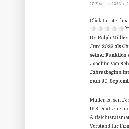
17. Februar 2022
2
Click to rate this 
[T
Dr. Ralph Müller
Juni 2022 als Ch
seiner Funktion w
Joachim von Scho
Jahresbeginn int
zum 30. Septemb
Müller ist seit F
IKB Deutsche Ind
Aufsichtsratsman
Vorstand für Fi