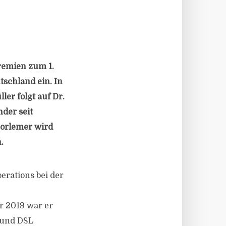
gremien zum 1.
tschland ein. In
er folgt auf Dr.
nder seit
horlemer wird
.
perations bei der
r 2019 war er
 und DSL