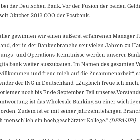
bei der Deutschen Bank. Vor der Fusion der beiden Geldi
seit Oktober 2012 COO der Postbank.
üller gewinnen wir einen äußerst erfahrenen Manager f
and, der in der Bankenbranche seit vielen Jahren zu Hau
ierungs- und Operations-Kenntnisse werden unserer Bank
igitalbank weiter auszubauen. Im Namen des gesamten V
 willkommen und freue mich auf die Zusammenarbeit“, sa
ender der ING in Deutschland. „Zugleich freue ich mich,
rlemer noch bis Ende September Teil unseres Vorstands
antwortung ist das Wholesale Banking zu einer wichtige
orden. Zudem ist er mit seiner jahrzehntelangen Branc
h menschlich ein hochgeschätzter Kollege.“
(DFPA/JF1)