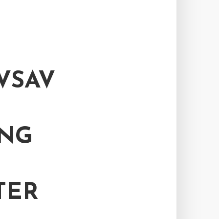
VSAV
NG
TER