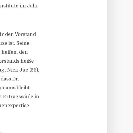
nstitute im Jahr
ür den Vorstand
se ist. Seine
 helfen, den
orstands heiße
gt Nick Jue (56),
 dass Dr.
teams bleibt.
n Ertragssäule in
henexpertise