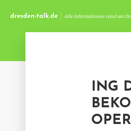
dresden-talk.de
Alle Informationen rund um Dr
ING 
BEKO
OPER