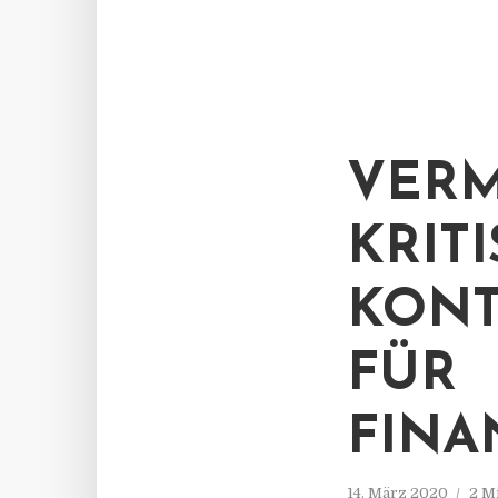
VERM
KRITI
KON
FÜR
FINA
14. März 2020
2 M