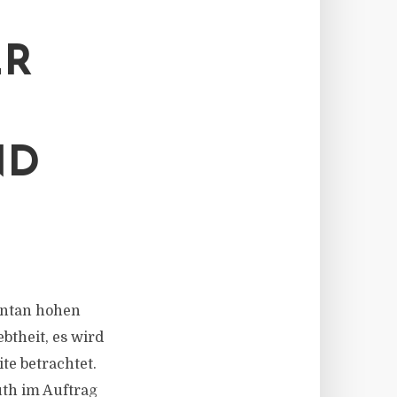
ER
ND
mentan hohen
ebtheit, es wird
te betrachtet.
th im Auftrag