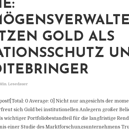
E:
MÖGENSVERWALT
TZEN GOLD ALS
ATIONSSCHUTZ U
ITEBRINGER
Min. Lesedauer
s post![Total: 0 Average: 0] Nicht nur angesichts der mo
rfreut sich Gold bei institutionellen Anlegern großer Beli
 wichtiger Portfoliobestandteil für die langfristige Rendi
bnis einer Studie des Marktforschungsunternehmens Tru