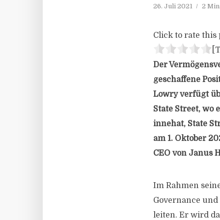
26. Juli 2021
2 Min
Click to rate this 
[T
Der Vermögensve
geschaffene Posi
Lowry verfügt üb
State Street, wo 
innehat, State S
am 1. Oktober 20
CEO von Janus H
Im Rahmen seiner
Governance und 
leiten. Er wird 