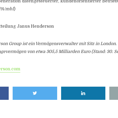
eneration datengesteuerter, kundenorientierter Betrie
PA/mb1
)
itteilung Janus Henderson
on Group ist ein Vermögensverwalter mit Sitz in London. 
lagevermögen von etwa 305,5 Milliarden Euro (Stand: 30. 
rson.com