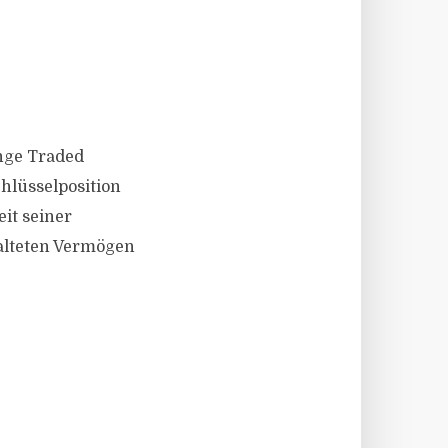
ange Traded
chlüsselposition
it seiner
alteten Vermögen