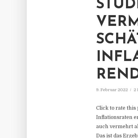
STUDI
VER
SCHÄ
INFL
REND
9. Februar 2022
2 
Click to rate thi
Inflationsraten e
auch vermehrt als
Das ist das Erge