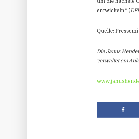
um die nächste G
entwickeln.“ (
DF
Quelle: Pressem
Die Janus Henders
verwaltet ein An
www.janushende