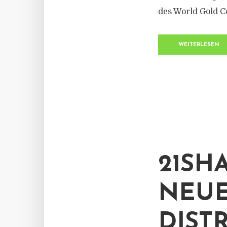
des World Gold C
WEITERLESEN
21SH
NEUE
DIST