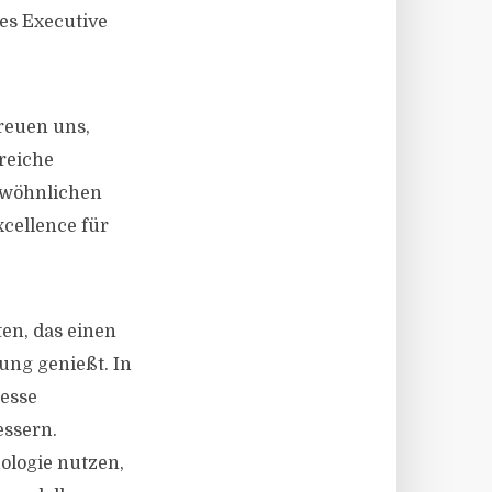
es Executive
freuen uns,
reiche
ewöhnlichen
cellence für
en, das einen
ung genießt. In
zesse
ssern.
logie nutzen,