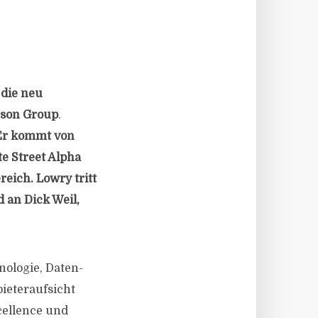
die neu
rson Group
.
 Er kommt von
te Street Alpha
eich. Lowry tritt
 an Dick Weil,
nologie, Daten-
ieteraufsicht
cellence und