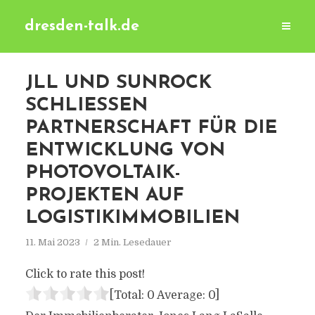
dresden-talk.de
JLL UND SUNROCK
SCHLIESSEN P
ARTNERSCHAFT FÜR DIE E
NTWICKLUNG VON P
HOTOVOLTAIK-P
ROJEKTEN AUF L
OGISTIKIMMOBILIEN
11. Mai 2023
2 Min. Lesedauer
Click to rate this post!
[Total:
0
Average:
0
]