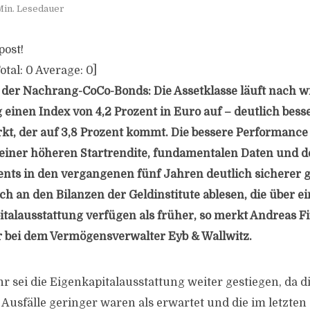
Min. Lesedauer
post!
otal:
0
Average:
0
]
r der Nachrang-CoCo-Bonds: Die Assetklasse läuft nach wi
 einen Index von 4,2 Prozent in Euro auf – deutlich besse
t, der auf 3,8 Prozent kommt. Die bessere Performance
f einer höheren Startrendite, fundamentalen Daten und d
ts in den vergangenen fünf Jahren deutlich sicherer 
uch an den Bilanzen der Geldinstitute ablesen, die über e
talausstattung verfügen als früher, so merkt Andreas Fi
 bei dem Vermögensverwalter Eyb & Wallwitz.
r sei die Eigenkapitalausstattung weiter gestiegen, da d
Ausfälle geringer waren als erwartet und die im letzten