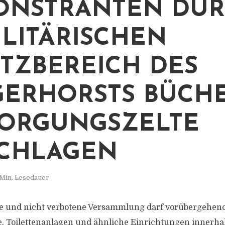
ONSTRANTEN DÜR
ILITÄRISCHEN
TZBEREICH DES
GERHORSTS BÜCH
ORGUNGSZELTE
CHLAGEN
 Min. Lesedauer
e und nicht verbotene Versammlung darf vorübergehen
, Toilettenanlagen und ähnliche Einrichtungen innerhal