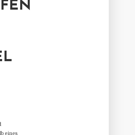
FEN
EL
d
b eines