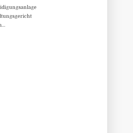
eidigungsanlage
altungsgericht
...