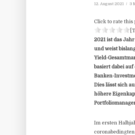
12. August 2021
3 
Click to rate this 
[T
2021 ist das Jah
und weist bislang
Yield-Gesamtmark
basiert dabei au
Banken-Investmen
Dies lässt sich a
höhere Eigenkapi
Portfoliomanager
Im ersten Halbjah
coronabedingten 