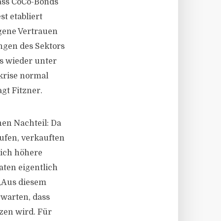
dass CoCo-Bonds
t etabliert
gene Vertrauen
ngen des Sektors
es wieder unter
krise normal
gt Fitzner.
hen Nachteil: Da
aufen, verkauften
tlich höhere
aten eigentlich
 „Aus diesem
rwarten, dass
zen wird. Für