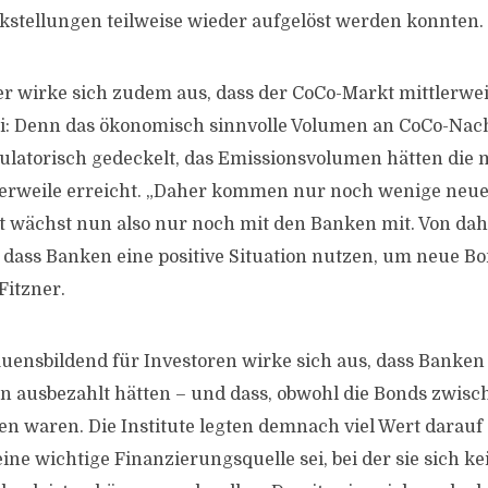
stellungen teilweise wieder aufgelöst werden konnten.
ger wirke sich zudem aus, dass der CoCo-Markt mittlerwei
ei: Denn das ökonomisch sinnvolle Volumen an CoCo-Na
gulatorisch gedeckelt, das Emissionsvolumen hätten die 
lerweile erreicht. „Daher kommen nur noch wenige neue
 wächst nun also nur noch mit den Banken mit. Von dahe
 dass Banken eine positive Situation nutzen, um neue B
Fitzner.
auensbildend für Investoren wirke sich aus, dass Banken
n ausbezahlt hätten – und dass, obwohl die Bonds zwisch
len waren. Die Institute legten demnach viel Wert darauf
 eine wichtige Finanzierungsquelle sei, bei der sie sich k