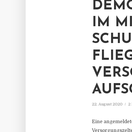
DEM
IM M
SCHU
FLIE
VERS
AUFS
22. August 2020
2
Eine angemeldet
Versorgungszelte