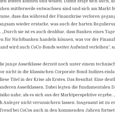
en leisten können und wollen. Damit zeige sich auch, 
hen mittlerweile entwachsen sind und sich am Markt fes
omme, dass das während der Finanzkrise verloren gegan
langsam wieder erstarke, was auch der harten Regulieru
. „Durch sie ist es auch denkbar, dass Banken eines Tag
en für Nichtbanken handeln können, was vor der Finanz
and wird auch CoCo-Bonds weiter Aufwind verleihen“, sa
 die junge Assetklasse derzeit noch unter einem technisc
or nicht in die klassischen Corporate-Bond-Indizes einl
diese Titel in der Krise als Erstes. Das Resultat: Eine deu
ei anderen Assetklassen. Dabei legten die fundamentalen D
isiko nahe, als es sich aus der Marktperspektive ergebe.
ch Anleger nicht verunsichern lassen: Insgesamt ist zu e
e Trend bei CoCos auch in den kommenden Jahren fortset