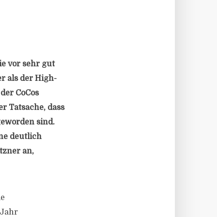
e vor sehr gut
r als der High-
 der CoCos
er Tatsache, dass
geworden sind.
ine deutlich
tzner an,
ie
 Jahr