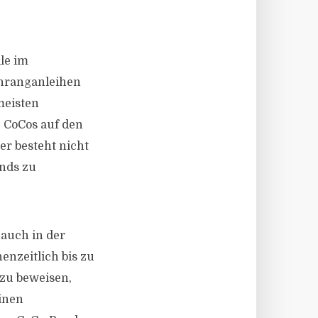
le im
chranganleihen
meisten
 CoCos auf den
r besteht nicht
onds zu
 auch in der
enzeitlich bis zu
 zu beweisen,
einen