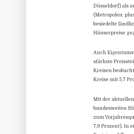
Düsseldorf) als 
(Metropolen: plus
besiedelte ländli
Häuserpreise ge
Auch Eigentumsw
stärkste Preisst
Kreisen beobacht
Kreise mit 5,7 Pr
Mit der aktuelle
bundesweiten Hä
zum Vorjahresquar
7,9 Prozent). In 