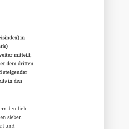
isindex) in
tis)
iter mitteilt,
er dem dritten
d steigender
ts in den
ers deutlich
den sieben
rt und