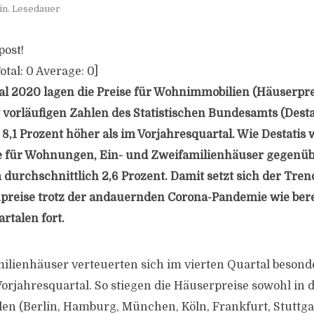
in. Lesedauer
post!
otal:
0
Average:
0
]
al 2020 lagen die Preise für Wohnimmobilien (Häuserpre
 vorläufigen Zahlen des Statistischen Bundesamts (Desta
8,1 Prozent höher als im Vorjahresquartal. Wie Destatis we
se für Wohnungen, Ein- und Zweifamilienhäuser gegenüb
durchschnittlich 2,6 Prozent. Damit setzt sich der Tren
reise trotz der andauernden Corona-Pandemie wie berei
talen fort.
ilienhäuser verteuerten sich im vierten Quartal besond
rjahresquartal. So stiegen die Häuserpreise sowohl in 
en (Berlin, Hamburg, München, Köln, Frankfurt, Stuttga