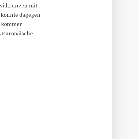
owährungen mit
g könnte dagegen
ss kommen
as Europäische