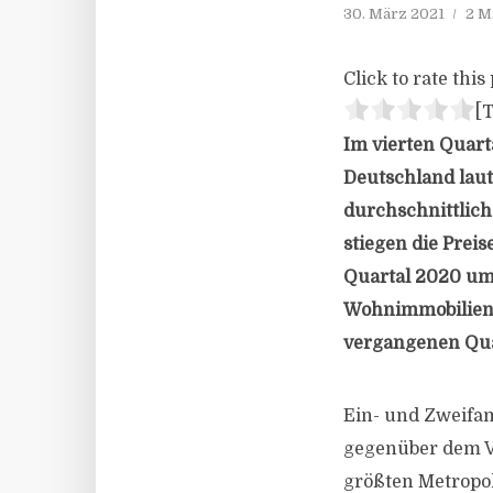
30. März 2021
2 M
Click to rate this 
[T
Im vierten Quart
Deutschland laut
durchschnittlich 
stiegen die Prei
Quartal 2020 um 
Wohnimmobilienp
vergangenen Quar
Ein- und Zweifam
gegenüber dem Vo
größten Metropol