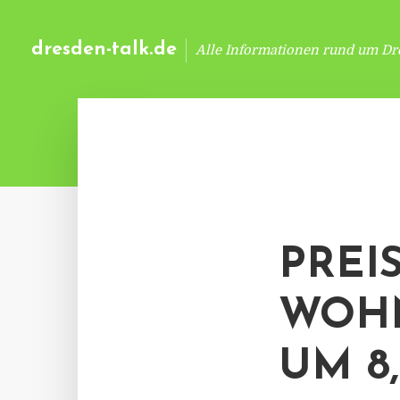
dresden-talk.de
Alle Informationen rund um Dr
PREI
WOHN
UM 8