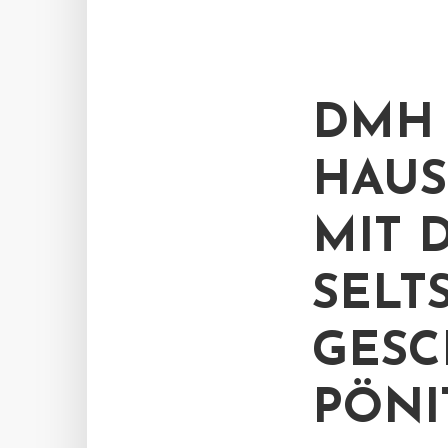
DMH 
HAU
MIT 
SELT
GESC
PÖNI