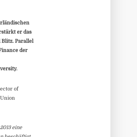
erländischen
stärkt er das
litz. Parallel
Finance der
ersity.
ector of
d Union
 2013 eine
n beschäftigt