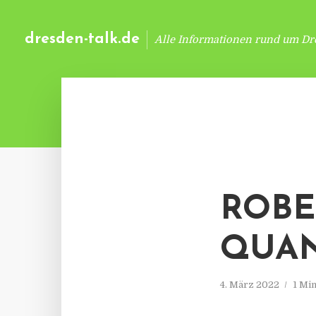
dresden-talk.de
Alle Informationen rund um Dr
ROBE
QUAN
4. März 2022
1 Mi