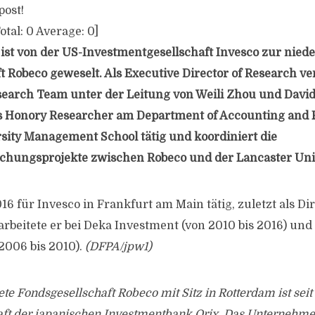
post!
otal:
0
Average:
0
]
 ist von der US-Investmentgesellschaft Invesco zur nied
 Robeco geweselt. Als Executive Director of Research ver
earch Team unter der Leitung von Weili Zhou und David B
ls Honory Researcher am Department of Accounting and 
sity Management School tätig und koordiniert die
chungsprojekte zwischen Robeco und der Lancaster Univ
16 für Invesco in Frankfurt am Main tätig, zuletzt als Dir
arbeitete er bei Deka Investment (von 2010 bis 2016) un
2006 bis 2010).
(DFPA/jpw1)
te Fondsgesellschaft Robeco mit Sitz in Rotterdam ist seit
aft der japanischen Investmentbank Orix. Das Unternehme