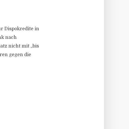
ür Dispokredite in
nk nach
tz nicht mit „bis
hren gegen die