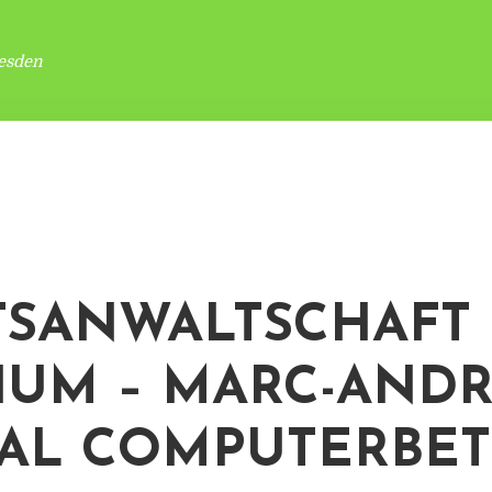
esden
TSANWALTSCHAFT
UM – MARC-AND
AL COMPUTERBE