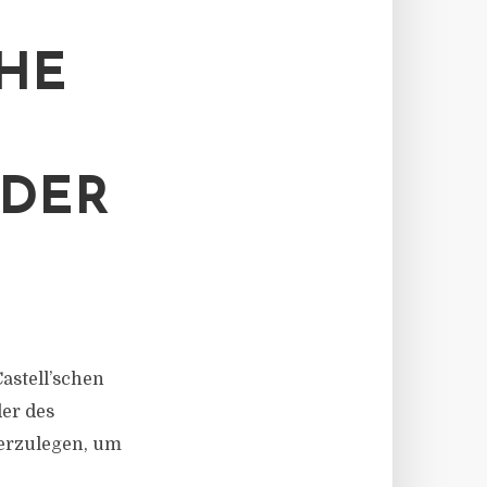
CHE
NDER
astell’schen
der des
derzulegen, um