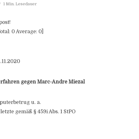
1 Min. Lesedauer
post!
otal:
0
Average:
0
]
4.11.2020
erfahren gegen Marc-Andre Miezal
uterbetrug u. a.
letzte gemäß § 459i Abs. 1 StPO