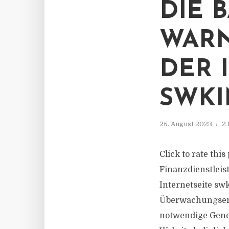
DIE 
WARN
DER 
SWKI
25. August 2023
2 
Click to rate thi
Finanzdienstleis
Internetseite sw
Überwachungserk
notwendige Geneh