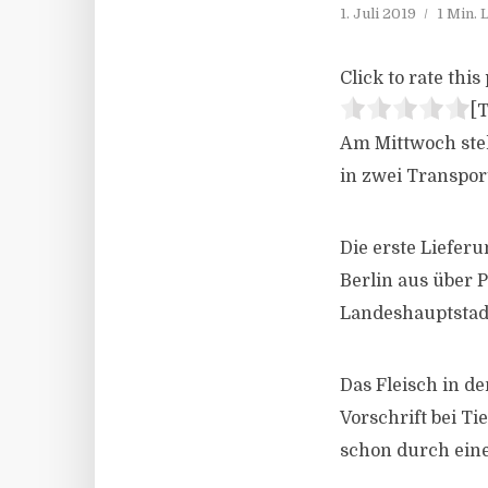
1. Juli 2019
1 Min.
Click to rate this 
[T
Am Mittwoch stel
in zwei Transpor
Die erste Liefer
Berlin aus über 
Landeshauptstadt
Das Fleisch in d
Vorschrift bei Ti
schon durch ein