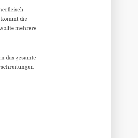
nerfleisch
h kommt die
wollte mehrere
rn das gesamte
erschreitungen