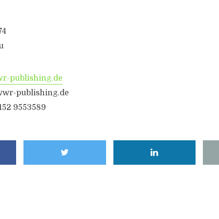
74
u
-publishing.de
wr-publishing.de
6152 9553589