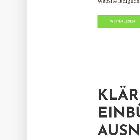
Website lediglich.
WEITERLESEN
KLÄR
EINB
AUSN