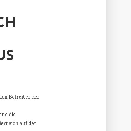
CH
US
den Betreiber der
hne die
rt sich auf der