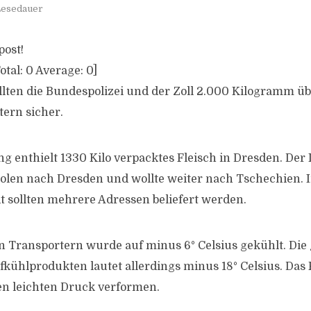
 Lesedauer
post!
otal:
0
Average:
0
]
lten die Bundespolizei und der Zoll 2.000 Kilogramm üb
tern sicher.
ung enthielt 1330 Kilo verpacktes Fleisch in Dresden. D
Polen nach Dresden und wollte weiter nach Tschechien. I
 sollten mehrere Adressen beliefert werden.
en Transportern wurde auf minus 6° Celsius gekühlt. Die 
efkühlprodukten lautet allerdings minus 18° Celsius. Das F
en leichten Druck verformen.