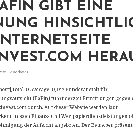
BAFIN GIBT EINE
UNG HINSICHTLI
INTERNETSEITE
NVEST.COM HERA
Min. Lesedauer
s post![Total: 0 Average: 0]Die Bundesanstalt für
tungsaufsicht (BaFin) führt derzeit Ermittlungen gegen 
kinvest.com durch. Auf dieser Website werden laut
enntnissen Finanz- und Wertpapierdienstleistungen o
migung der Aufsicht angeboten. Der Betreiber präsentie