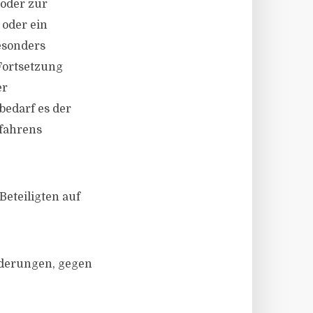
 oder zur
 oder ein
esonders
Fortsetzung
er
bedarf es der
rfahrens
eteiligten auf
rderungen, gegen