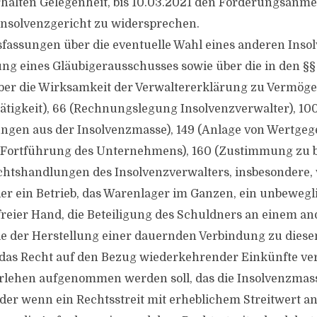
erhalten Gelegenheit, bis 10.03.2021 den Forderungsan
 Insolvenzgericht zu widersprechen.
sfassungen über die eventuelle Wahl eines anderen Inso
ung eines Gläubigerausschusses sowie über die in den §§ 
ber die Wirksamkeit der Verwaltererklärung zu Vermög
Tätigkeit), 66 (Rechnungslegung Insolvenzverwalter), 100
ngen aus der Insolvenzmasse), 149 (Anlage von Wertgeg
w. Fortführung des Unternehmens), 160 (Zustimmung zu 
htshandlungen des Insolvenzverwalters, insbesondere,
r ein Betrieb, das Warenlager im Ganzen, ein unbewegl
reier Hand, die Beteiligung des Schuldners an einem a
e der Herstellung einer dauernden Verbindung zu die
r das Recht auf den Bezug wiederkehrender Einkünfte v
arlehen aufgenommen werden soll, das die Insolvenzmas
der wenn ein Rechtsstreit mit erheblichem Streitwert 