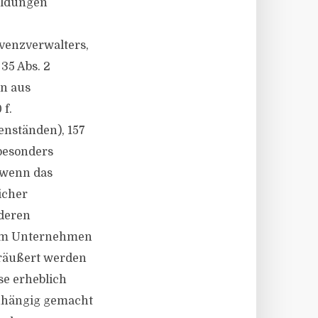
meldungen
lvenzverwalters,
35 Abs. 2
en aus
 f.
enständen), 157
besonders
 wenn das
icher
nderen
sem Unternehmen
eräußert werden
se erheblich
anhängig gemacht