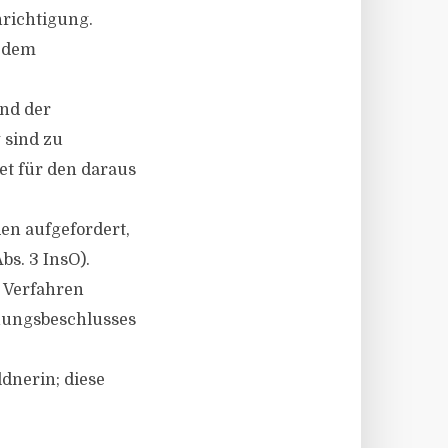
hrichtigung.
d dem
und der
 sind zu
et für den daraus
en aufgefordert,
bs. 3 InsO).
m Verfahren
nungsbeschlusses
dnerin; diese