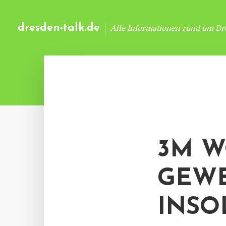
dresden-talk.de
Alle Informationen rund um Dr
3M W
GEWE
INSO