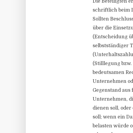
Die Beteiligten 
schriftlich beim
Sollten Beschlus
über die Einsetz
(Entscheidung ü
selbstständiger 
(Unterhaltszahlu
(Stilllegung bz
bedeutsamen Rec
Unternehmen ode
Gegenstand aus f
Unternehmen, di
dienen soll, ode
soll; wenn ein D
belasten würde o