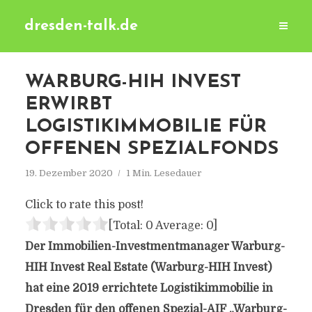
dresden-talk.de
WARBURG-HIH INVEST
ERWIRBT
LOGISTIKIMMOBILIE FÜR
OFFENEN SPEZIALFONDS
19. Dezember 2020
1 Min. Lesedauer
Click to rate this post!
[Total:
0
Average:
0
]
Der Immobilien-Investmentmanager Warburg-
HIH Invest Real Estate (Warburg-HIH Invest)
hat eine 2019 errichtete Logistikimmobilie in
Dresden für den offenen Spezial-AIF „Warburg-