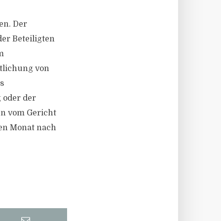
en. Der
der Beteiligten
m
tlichung von
s
 oder der
gen vom Gericht
nen Monat nach