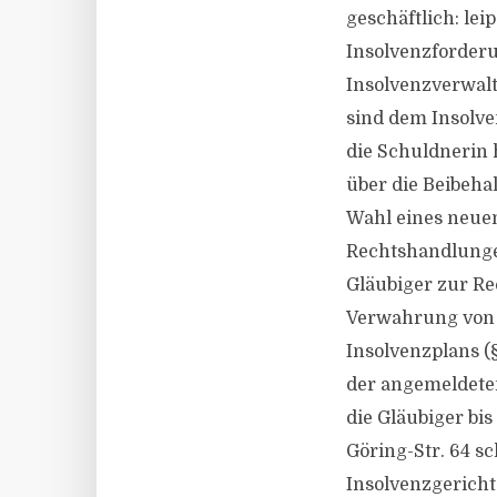
geschäftlich:
lei
Insolvenzforderu
Insolvenzverwal
sind dem Insolve
die Schuldnerin 
über die Beibeha
Wahl eines neuen
Rechtshandlunge
Gläubiger zur Re
Verwahrung von W
Insolvenzplans (§
der angemeldete
die Gläubiger bi
Göring-Str. 64 sc
Insolvenzgericht