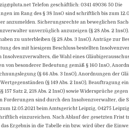
pzig@pluta.net
Telefon geschäftlich: 0341 49036 50 Die
ngen im Rang des § 38 InsO sind schriftlich bis zum 12.
ter anzumelden. Sicherungsrechte an beweglichen Sac
nzverwalter unverzüglich anzuzeigen (§ 28 Abs. 2 InsO)
haben zu unterbleiben (§ 28 Abs. 3 InsO). Anträge zur B
ltung des mit hiesigem Beschluss bestellten Insolvenzver
 Insolvenzverwalters, die Wahl eines Gläubigerausschu
n von besonderer Bedeutung gemäß § 160 InsO, Anord
chnungslegung (§ 66 Abs. 3 InsO), Anordnungen der Glä
ertgegenständen (§ 149 Abs. 2 InsO), Beauftragung ein
§ 157 Satz 2, 218 Abs. 2 InsO) sowie Widersprüche gegen 
n Forderungen sind durch den Insolvenzverwalter, die 
s zum 12.05.2021 beim Amtsgericht Leipzig, 04275 Leipzi
hriftlich einzureichen. Nach Ablauf der gesetzten Frist t
 das Ergebnis in die Tabelle ein bzw. wird über die Ei