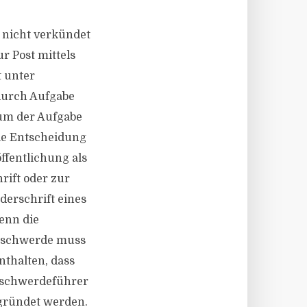
 nicht verkündet
r Post mittels
t unter
durch Aufgabe
atum der Aufgabe
ie Entscheidung
ffentlichung als
rift oder zur
derschrift eines
wenn die
Beschwerde muss
thalten, dass
Beschwerdeführer
egründet werden.