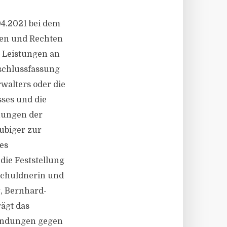
04.2021 bei dem
hen und Rechten
. Leistungen an
eschlussfassung
walters oder die
sses und die
nungen der
ubiger zur
es
die Feststellung
Schuldnerin und
g, Bernhard-
rägt das
nwendungen gegen