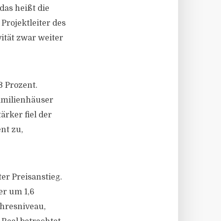
das heißt die
 Projektleiter des
ität zwar weiter
 Prozent.
familienhäuser
ärker fiel der
nt zu,
er Preisanstieg.
er um 1,6
ahresniveau,