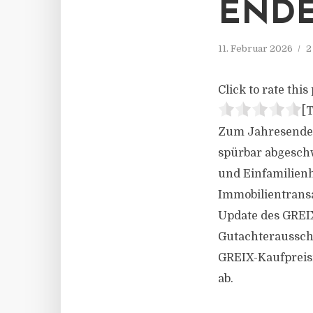
ENDE
11. Februar 2026
2
Click to rate this 
[T
Zum Jahresende 
spürbar abgesch
und Einfamilienh
Immobilientransa
Update des GREI
Gutachterausschü
GREIX-Kaufpreisi
ab.