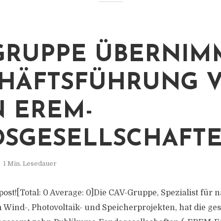
GRUPPE ÜBERNIM
HÄFTSFÜHRUNG 
 EREM-
SGESELLSCHAFT
1 Min. Lesedauer
s post![Total: 0 Average: 0]Die CAV-Gruppe, Spezialist für 
n Wind-, Photovoltaik- und Speicherprojekten, hat die g