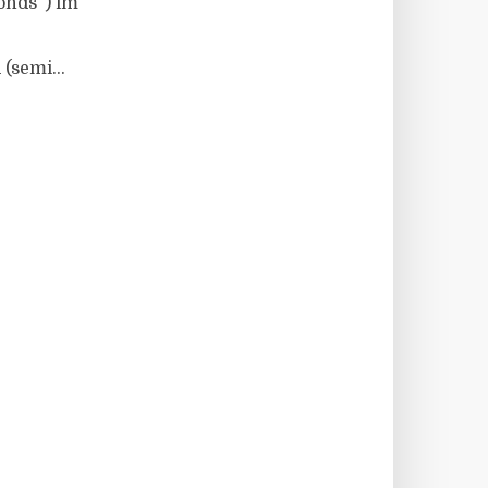
onds“) im
(semi...