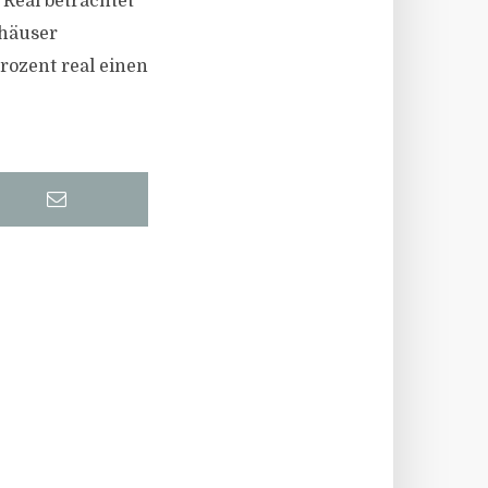
 Real betrachtet
nhäuser
rozent real einen