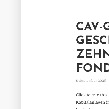
CAV-
GESC
ZEHN
FOND
8. September 2025
Click to rate thi
Kapitalanlagen i