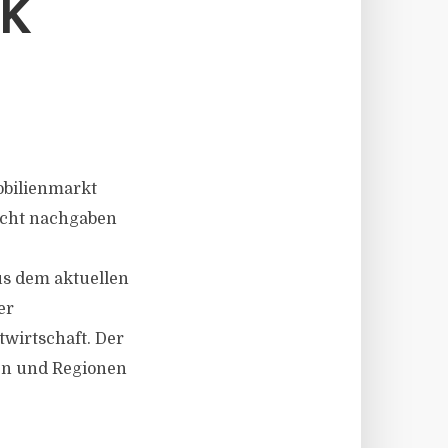
IK
obilienmarkt
icht nachgaben
us dem aktuellen
er
twirtschaft. Der
ten und Regionen