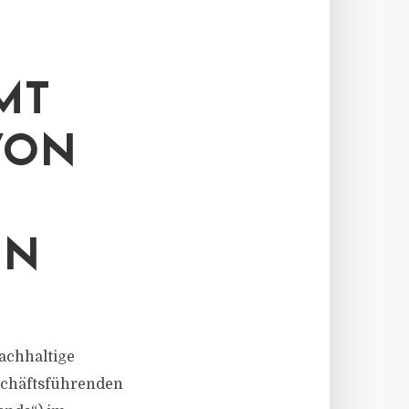
MT
VON
EN
nachhaltige
eschäftsführenden