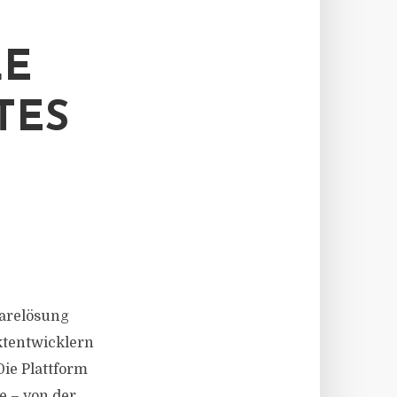
LE
TES
twarelösung
ektentwicklern
Die Plattform
e – von der