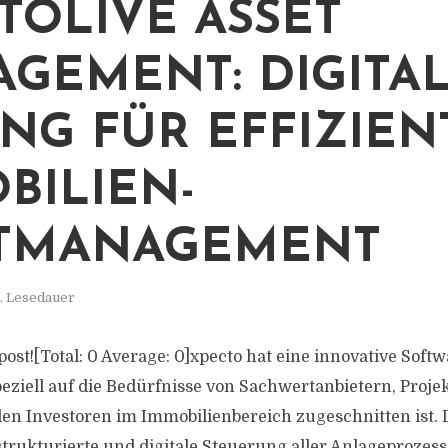
TOLIVE ASSET
GEMENT: DIGITA
NG FÜR EFFIZIEN
BILIEN-
ETMANAGEMENT
n. Lesedauer
s post![Total: 0 Average: 0]xpecto hat eine innovative Sof
speziell auf die Bedürfnisse von Sachwertanbietern, Proj
llen Investoren im Immobilienbereich zugeschnitten ist. 
strukturierte und digitale Steuerung aller Anlageprozess