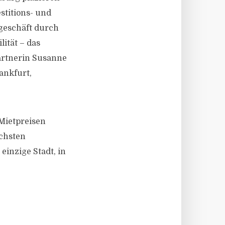
stitions- und
geschäft durch
ität – das
artnerin Susanne
ankfurt,
 Mietpreisen
öchsten
inzige Stadt, in