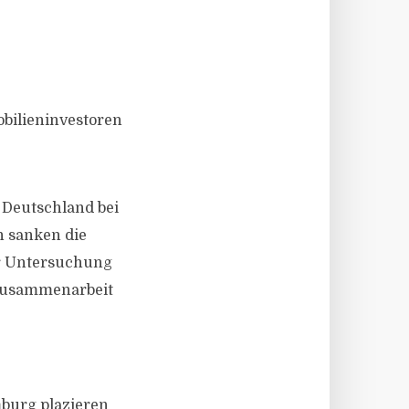
obilieninvestoren
 Deutschland bei
n sanken die
ner Untersuchung
 Zusammenarbeit
mburg plazieren