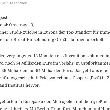
1 Min. Lesedauer
post!
otal:
0
Average:
0
]
einer Studie zufolge in Europa der Top-Standort für Imm
ch der Brexit-Entscheidung Großbritannien überholt.
en vergangenen 12 Monaten das Investitionsvolumen in
ro, nach 54 Milliarden Euro im Vorjahr. In Großbritannie
n 66 Milliarden auf 64 Milliarden Euro. Das geht aus ei
prüfungsgesellschaft PricewaterhouseCoopers (PwC) in
nd Institute hervor.
 gehörten in Europa zu den Metropolen mit dem größten
nzial, hieß es. Mit Berlin, Frankfurt, München und Ha