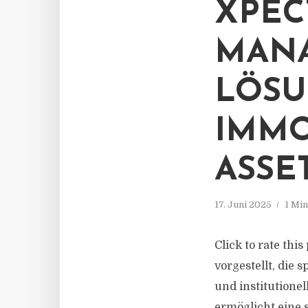
XPEC
MANA
LÖSU
IMMO
ASS
17. Juni 2025
1 Mi
Click to rate thi
vorgestellt, die 
und institutione
ermöglicht eine 