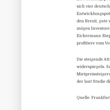
sich vier deutsc
Entwicklungspot
den Brexit, gute
mögen Investoren
Eickermann-Riepe
profitiere vom V
Die steigende At
widerspiegeln. S
Mietpreissteiger
der laut Studie d
Quelle: Frankfur