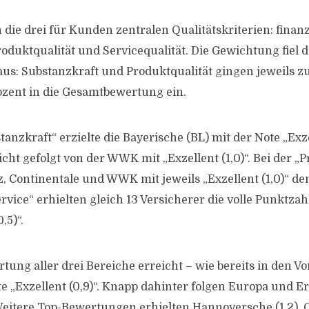
die drei für Kunden zentralen Qualitätskriterien: finanz
oduktqualität und Servicequalität. Die Gewichtung fiel d
aus: Substanzkraft und Produktqualität gingen jeweils zu
ozent in die Gesamtbewertung ein.
anzkraft“ erzielte die Bayerische (BL) mit der Note „Exze
icht gefolgt von der WWK mit „Exzellent (1,0)“. Bei der „
nz, Continentale und WWK mit jeweils „Exzellent (1,0)“ de
rvice“ erhielten gleich 13 Versicherer die volle Punktzah
,5)“.
ung aller drei Bereiche erreicht – wie bereits in den Vo
 „Exzellent (0,9)“. Knapp dahinter folgen Europa und E
 Weitere Top-Bewertungen erhielten Hannoversche (1,2), C