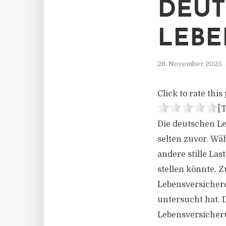
EUTS
EBEN
28. November 2025
Click to rate this 
[T
Die deutschen Le
selten zuvor. Wä
andere stille La
stellen könnte. 
Lebensversichere
untersucht hat. 
Lebensversicher