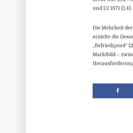
und LV 1871 (1,4).
Die Mehrheit de
erzielte die Gesa
„Befriedigend“ (2
Marktbild – zwis
Herausforderun