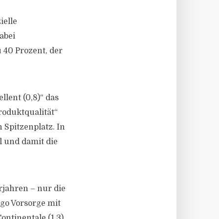
ielle
abei
 40 Prozent, der
llent (0,8)“ das
Produktqualität“
n Spitzenplatz. In
l und damit die
rjahren – nur die
rgo Vorsorge mit
ontinentale (1,3)