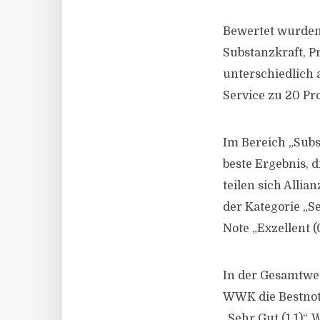
Bewertet wurden 
Substanzkraft, Pr
unterschiedlich 
Service zu 20 Pr
Im Bereich „Subst
beste Ergebnis, d
teilen sich Allia
der Kategorie „Se
Note „Exzellent (0
In der Gesamtwert
WWK die Bestnote
„Sehr Gut (1,1)“.