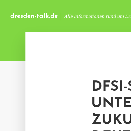
dresden-talk.de
Alle Informationen rund um Dr
DFSI-
NTER
UKUN