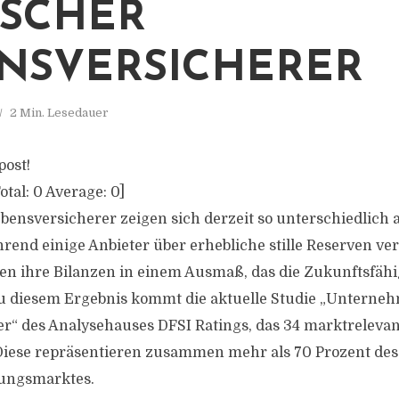
CHER L
SVERSICHERER
2 Min. Lesedauer
post!
otal:
0
Average:
0
]
bensversicherer zeigen sich derzeit so unterschiedlich a
hrend einige Anbieter über erhebliche stille Reserven ve
sten ihre Bilanzen in einem Ausmaß, das die Zukunftsfähi
Zu diesem Ergebnis kommt die aktuelle Studie „Unterneh
r“ des Analysehauses DFSI Ratings, das 34 marktrelevan
Diese repräsentieren zusammen mehr als 70 Prozent de
ungsmarktes.