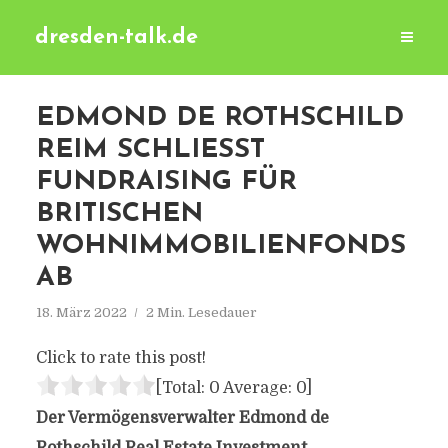
dresden-talk.de
EDMOND DE ROTHSCHILD
REIM SCHLIESST F
UNDRAISING FÜR B
RITISCHEN W
OHNIMMOBILIENFONDS A
B
18. März 2022
2 Min. Lesedauer
Click to rate this post!
[Total:
0
Average:
0
]
Der Vermögensverwalter Edmond de