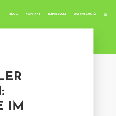
BLOG
KONTAKT
IMPRESSUM
DATENSCHUTZ
LER
:
E IM