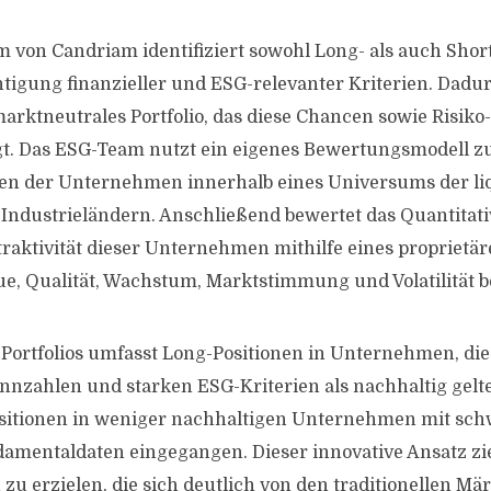
 von Candriam identifiziert sowohl Long- als auch Sho
tigung finanzieller und ESG-relevanter Kriterien. Dadur
 marktneutrales Portfolio, das diese Chancen sowie Risiko
gt. Das ESG-Team nutzt ein eigenes Bewertungsmodell z
en der Unternehmen innerhalb eines Universums der li
 Industrieländern. Anschließend bewertet das Quantitat
Attraktivität dieser Unternehmen mithilfe eines propriet
ue, Qualität, Wachstum, Marktstimmung und Volatilität b
s Portfolios umfasst Long-Positionen in Unternehmen, di
nnzahlen und starken ESG-Kriterien als nachhaltig gelte
sitionen in weniger nachhaltigen Unternehmen mit sc
damentaldaten eingegangen. Dieser innovative Ansatz zie
 zu erzielen, die sich deutlich von den traditionellen M