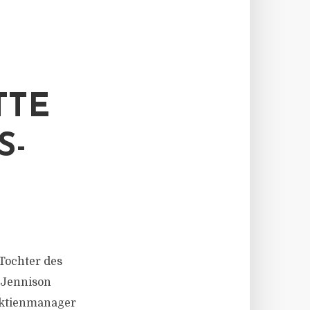
TTE
S-
 Tochter des
 Jennison
Aktienmanager