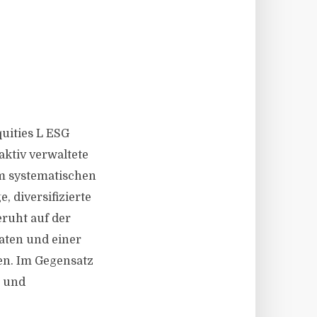
uities L ESG
aktiv verwaltete
em systematischen
, diversifizierte
eruht auf der
aten und einer
en. Im Gegensatz
n und