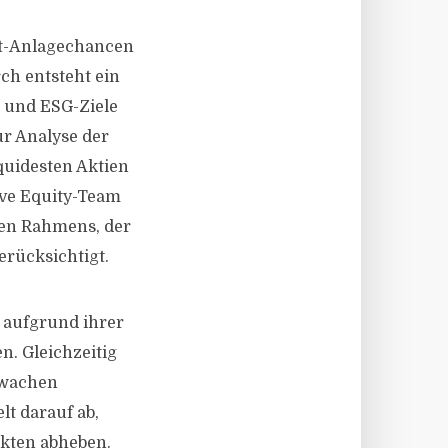
rt-Anlagechancen
ch entsteht ein
- und ESG-Ziele
ur Analyse der
quidesten Aktien
ive Equity-Team
ären Rahmens, der
erücksichtigt.
e aufgrund ihrer
n. Gleichzeitig
hwachen
lt darauf ab,
ärkten abheben.