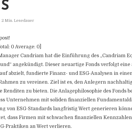
S
2 Min. Lesedauer
post!
otal:
0
Average:
0
]
-Manager Candriam hat die Einführung des „Candriam Eq
und“ angekündigt. Dieser neuartige Fonds verfolgt eine 
arauf abzielt, fundierte Finanz- und ESG-Analysen in ein
ahmen zu vereinen. Ziel ist es, den Anlegern nachhaltige
e Renditen zu bieten. Die Anlagephilosophie des Fonds b
ss Unternehmen mit soliden finanziellen Fundamentald
ng von ESG-Standards langfristig Wert generieren könn
et, dass Firmen mit schwachen finanziellen Kennzahle
-Praktiken an Wert verlieren.