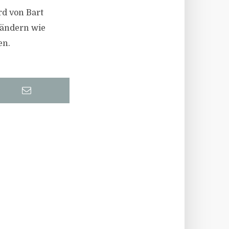
rd von Bart
Ländern wie
en.