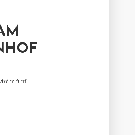
AM
NHOF
rd in fünf