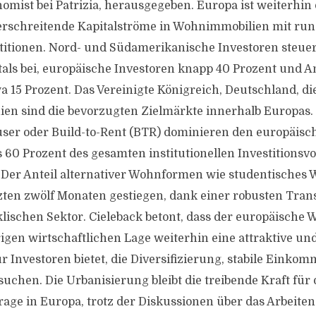
omist bei Patrizia, herausgegeben. Europa ist weiterhin 
erschreitende Kapitalströme in Wohnimmobilien mit run
titionen. Nord- und Südamerikanische Investoren steue
tals bei, europäische Investoren knapp 40 Prozent und A
 15 Prozent. Das Vereinigte Königreich, Deutschland, d
en sind die bevorzugten Zielmärkte innerhalb Europas.
ser oder Build-to-Rent (BTR) dominieren den europäis
60 Prozent des gesamten institutionellen Investitions
Der Anteil alternativer Wohnformen wie studentisches 
tzten zwölf Monaten gestiegen, dank einer robusten Trans
klischen Sektor. Cieleback betont, dass der europäisch
igen wirtschaftlichen Lage weiterhin eine attraktive und
ür Investoren bietet, die Diversifizierung, stabile Eink
suchen. Die Urbanisierung bleibt die treibende Kraft für 
e in Europa, trotz der Diskussionen über das Arbeiten