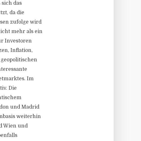
 sich das
zt, da die
sen zufolge wird
cht mehr als ein
ür Investoren
en, Inflation,
 geopolitischen
nteressante
ietmarktes. Im
iv. Die
ntischem
ndon und Madrid
nbasis weiterhin
nd Wien und
enfalls