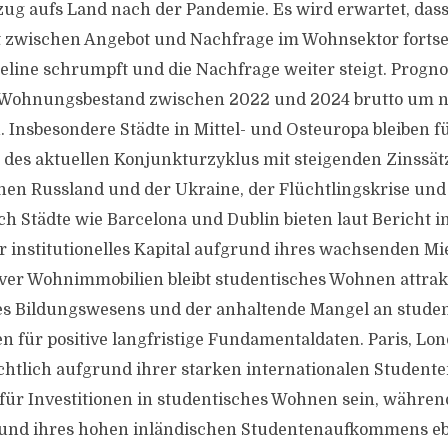
g aufs Land nach der Pandemie. Es wird erwartet, dass
zwischen Angebot und Nachfrage im Wohnsektor fortset
line schrumpft und die Nachfrage weiter steigt. Progno
 Wohnungsbestand zwischen 2022 und 2024 brutto um ni
 Insbesondere Städte in Mittel- und Osteuropa bleiben f
z des aktuellen Konjunkturzyklus mit steigenden Zinssätz
en Russland und der Ukraine, der Flüchtlingskrise und
 Städte wie Barcelona und Dublin bieten laut Bericht i
r institutionelles Kapital aufgrund ihres wachsenden M
iver Wohnimmobilien bleibt studentisches Wohnen attrakt
des Bildungswesens und der anhaltende Mangel an stude
für positive langfristige Fundamentaldaten. Paris, Lo
htlich aufgrund ihrer starken internationalen Studente
e für Investitionen in studentisches Wohnen sein, währe
und ihres hohen inländischen Studentenaufkommens eb