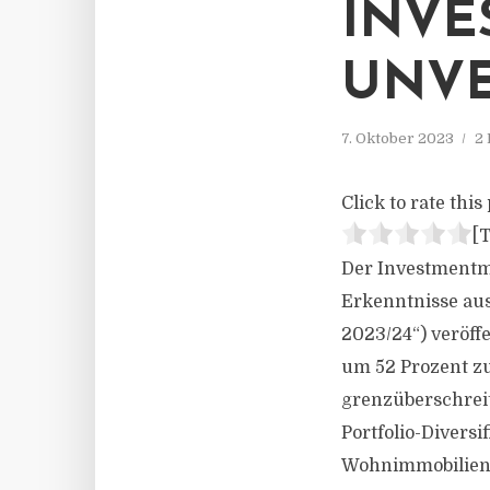
INVE
UNVE
7. Oktober 2023
2 
Click to rate this 
[T
Der Investmentma
Erkenntnisse au
2023/24“) veröff
um 52 Prozent z
grenzüberschreite
Portfolio-Divers
Wohnimmobilienma