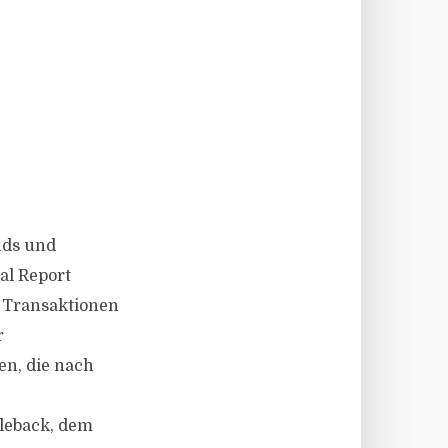
nds und
al Report
n Transaktionen
r
en, die nach
leback, dem