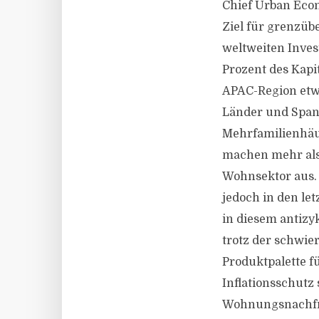
Chief Urban Econ
Ziel für grenzüb
weltweiten Inves
Prozent des Kapi
APAC-Region etwa
Länder und Spani
Mehrfamilienhäu
machen mehr als 
Wohnsektor aus. 
jedoch in den le
in diesem antizy
trotz der schwier
Produktpalette f
Inflationsschutz 
Wohnungsnachfrag