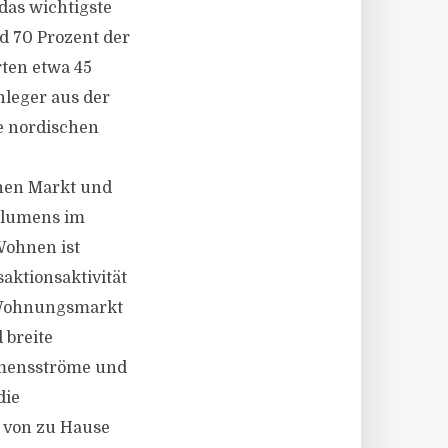
das wichtigste
d 70 Prozent der
rten etwa 45
nleger aus der
ie nordischen
chen Markt und
volumens im
Wohnen ist
aktionsaktivität
e Wohnungsmarkt
 breite
ommensströme und
die
 von zu Hause