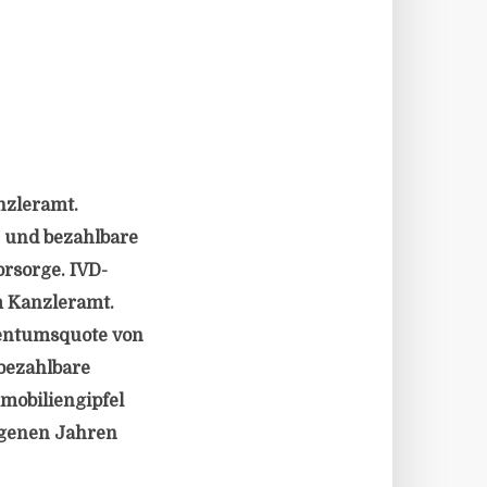
nzleramt.
 und bezahlbare
rsorge. IVD-
m Kanzleramt.
entumsquote von
bezahlbare
obiliengipfel
angenen Jahren