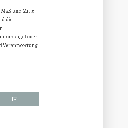
 Maß und Mitte.
nd die
r
nraummangel oder
nd Verantwortung