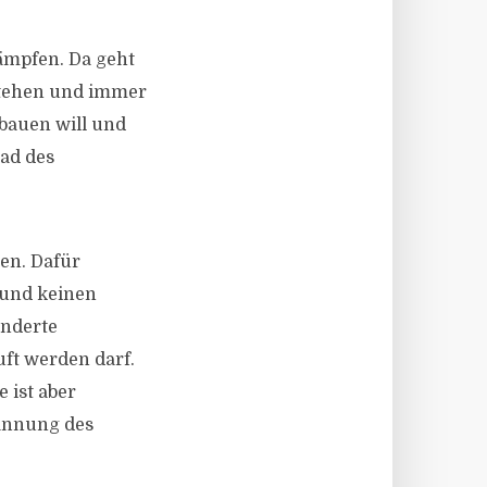
ämpfen. Da geht
stehen und immer
bauen will und
rad des
en. Dafür
 und keinen
underte
ft werden darf.
 ist aber
annung des