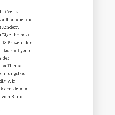
ietfreies
saufbau über die
t Kindern
om Eigenheim zu
: 18 Prozent der
– das sind genau
s der
 das Thema
 Wohnungsbau-
dig. Wir
ik der kleinen
ch vom Bund
h.