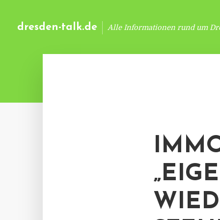
dresden-talk.de
Alle Informationen rund um Dr
IMMO
„EIG
WIED