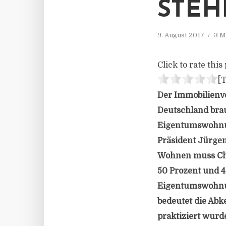
STEH
9. August 2017
3 M
Click to rate this 
[T
Der Immobilienv
Deutschland bra
Eigentumswohnung
Präsident Jürgen
Wohnen muss Che
50 Prozent und 
Eigentumswohnun
bedeutet die Abk
praktiziert wurde