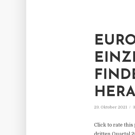
EURO
EINZ
FIND
HERA
23. Oktober 2021
3
Click to rate thi
dritten Quartal