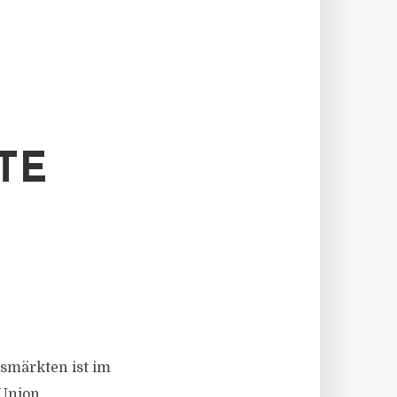
TE
E
lsmärkten ist im
 Union