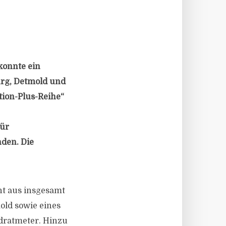
konnte ein
urg, Detmold und
ion-Plus-Reihe“
für
den. Die
ht aus insgesamt
old sowie eines
dratmeter. Hinzu