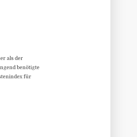
er als der
ringend benötigte
stenindex für