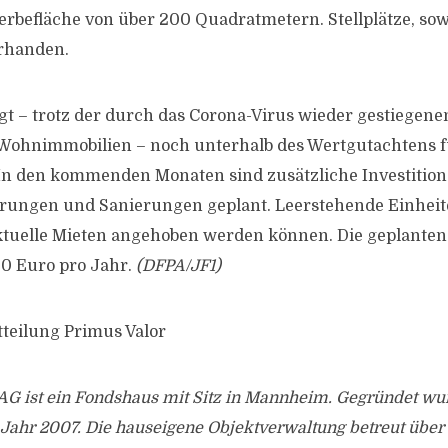
befläche von über 200 Quadratmetern. Stellplätze, sow
orhanden.
egt – trotz der durch das Corona-Virus wieder gestiegen
Wohnimmobilien – noch unterhalb des Wertgutachtens f
 In den kommenden Monaten sind zusätzliche Investitio
rungen und Sanierungen geplant. Leerstehende Einheite
aktuelle Mieten angehoben werden können. Die geplant
00 Euro pro Jahr.
(DFPA/JF1)
tteilung Primus Valor
 AG ist ein Fondshaus mit Sitz in Mannheim. Gegründet wu
ahr 2007. Die hauseigene Objektverwaltung betreut über