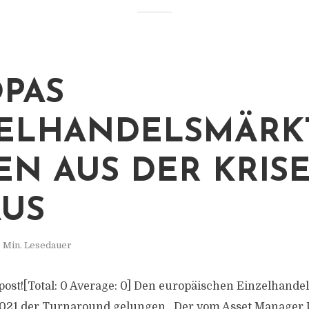
PAS
ELHANDELSMÄRK
EN AUS DER KRIS
US
 Min. Lesedauer
s post![Total: 0 Average: 0] Den europäischen Einzelhande
 2021 der Turnaround gelungen. Der vom Asset Manager