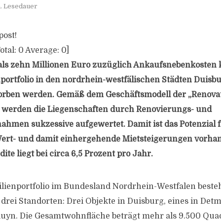
. Lesedauer
post!
otal:
0
Average:
0
]
als zehn Millionen Euro zuzüglich Ankaufsnebenkosten 
rtfolio in den nordrhein-westfälischen Städten Duisb
rben werden. Gemäß dem Geschäftsmodell der „Renovat
r werden die Liegenschaften durch
Renovierungs- und
nahme
n sukzessive aufgewertet. Damit ist das Potenzial 
ert- und damit einhergehende Mietsteigerungen vorhan
ite liegt bei circa 6,5 Prozent pro Jahr.
ienportfolio im Bundesland Nordrhein-Westfalen beste
drei Standorten: Drei Objekte in Duisburg, eines in Detm
luyn. Die Gesamtwohnfläche beträgt mehr als 9.500 Qua