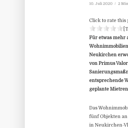
10. Juli 2020
2 Min
Click to rate this 
[T
Für etwas mehr 
Wohnimmobilienpo
Neukirchen erwo
von Primus Valo
Sanierungsmaß
entsprechende W
geplante Mietrend
Das Wohnimmobil
fünf Objekten an 
in Neukirchen-V