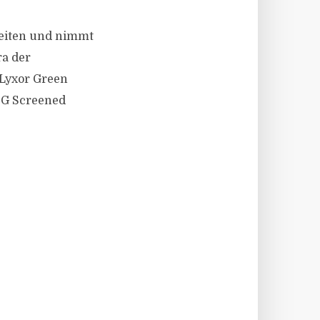
keiten und nimmt
ra der
 „Lyxor Green
SG Screened