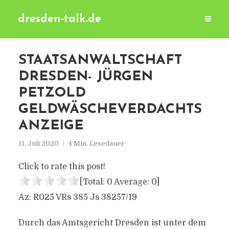
dresden-talk.de
STAATSANWALTSCHAFT
DRESDEN- JÜRGEN
PETZOLD
GELDWÄSCHEVERDACHTS
ANZEIGE
11. Juli 2020
4 Min. Lesedauer
Click to rate this post!
[Total:
0
Average:
0
]
Az: R025 VRs 385 Js 38257/19
Durch das Amtsgericht Dresden ist unter dem