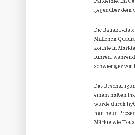
Pandemie. Im Geg
gegenüber dem V
Die Bauaktivität
Millionen Quadra
könnte in Märkt
führen, während 
schwieriger wird
Das Beschäftigu
einem halben Pro
wurde durch hybri
nun neun Prozen
Märkte wie Houst