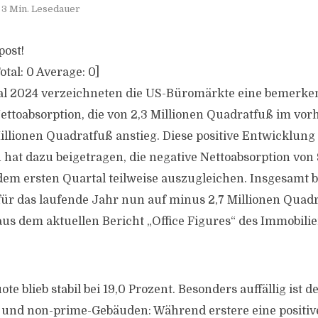
3 Min. Lesedauer
post!
otal:
0
Average:
0
]
tal 2024 verzeichneten die US-Büromärkte eine bemerke
ettoabsorption, die von 2,3 Millionen Quadratfuß im vo
illionen Quadratfuß anstieg. Diese positive Entwicklung 
 hat dazu beigetragen, die negative Nettoabsorption von 
em ersten Quartal teilweise auszugleichen. Insgesamt be
für das laufende Jahr nun auf minus 2,7 Millionen Quadr
s dem aktuellen Bericht „Office Figures“ des Immobilie
te blieb stabil bei 19,0 Prozent. Besonders auffällig ist 
 und non-prime-Gebäuden: Während erstere eine positiv