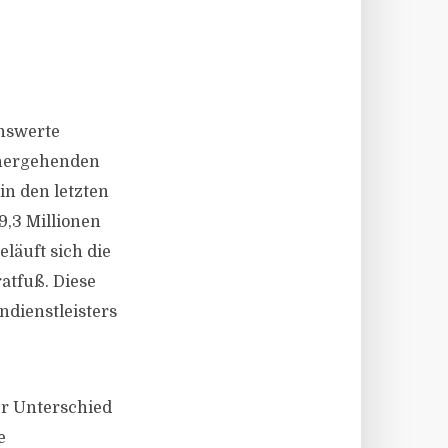
nswerte
rhergehenden
in den letzten
9,3 Millionen
läuft sich die
atfuß. Diese
ndienstleisters
der Unterschied
e