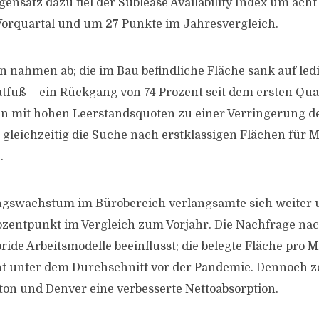
ensatz dazu fiel der Sublease Availability Index um ach
orquartal und um 27 Punkte im Jahresvergleich.
en nahmen ab; die im Bau befindliche Fläche sank auf led
tfuß – ein Rückgang von 74 Prozent seit dem ersten Qua
en mit hohen Leerstandsquoten zu einer Verringerung d
gleichzeitig die Suche nach erstklassigen Flächen für M
.
ngswachstum im Bürobereich verlangsamte sich weiter u
zentpunkt im Vergleich zum Vorjahr. Die Nachfrage na
de Arbeitsmodelle beeinflusst; die belegte Fläche pro Mi
t unter dem Durchschnitt vor der Pandemie. Dennoch ze
on und Denver eine verbesserte Nettoabsorption.