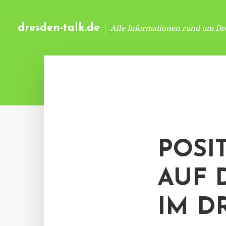
dresden-talk.de
Alle Informationen rund um Dr
POSI
AUF 
IM D