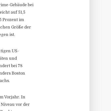
prime-Gebäude bei
icht auf 51,5
5 Prozent im
lichen Größe der
gen ist.
htigen US-
täten und
ndert bei 78
onders Boston
achs.
m Vorjahr. In
 Niveau vor der