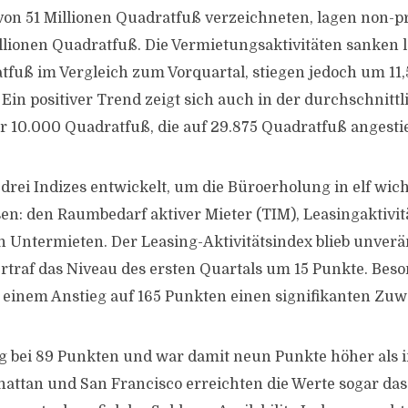
von 51 Millionen Quadratfuß verzeichneten, lagen non-
llionen Quadratfuß. Die Vermietungsaktivitäten sanken le
tfuß im Vergleich zum Vorquartal, stiegen jedoch um 11,
 Ein positiver Trend zeigt sich auch in der durchschnitt
r 10.000 Quadratfuß, die auf 29.875 Quadratfuß angestie
rei Indizes entwickelt, um die Büroerholung in elf wic
n: den Raumbedarf aktiver Mieter (TIM), Leasingaktivi
n Untermieten. Der Leasing-Aktivitätsindex blieb unverä
traf das Niveau des ersten Quartals um 15 Punkte. Bes
 einem Anstieg auf 165 Punkten einen signifikanten Zuw
g bei 89 Punkten und war damit neun Punkte höher als i
attan und San Francisco erreichten die Werte sogar das