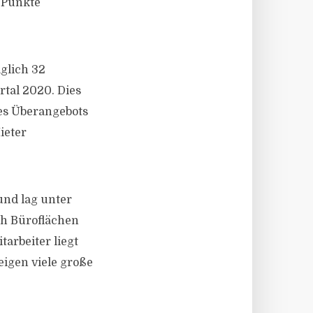
t Punkte
iglich 32
rtal 2020. Dies
es Überangebots
ieter
nd lag unter
ch Büroflächen
tarbeiter liegt
igen viele große