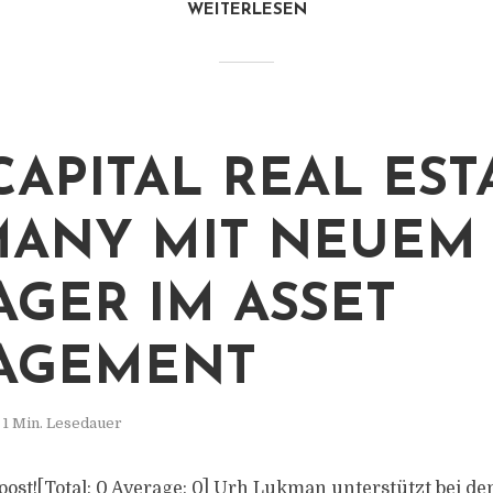
WEITERLESEN
CAPITAL REAL EST
ANY MIT NEUEM
GER IM ASSET
AGEMENT
1 Min. Lesedauer
s post![Total: 0 Average: 0] Urh Lukman unterstützt bei 