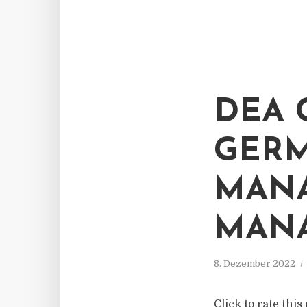
DEA 
GERM
MANA
MAN
8. Dezember 2022
Click to rate thi