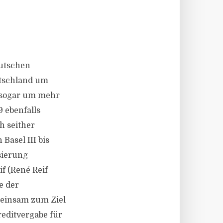
eutschen
utschland um
n sogar um mehr
 ebenfalls
h seither
Basel III bis
sierung
f (René Reif
e der
meinsam zum Ziel
reditvergabe für