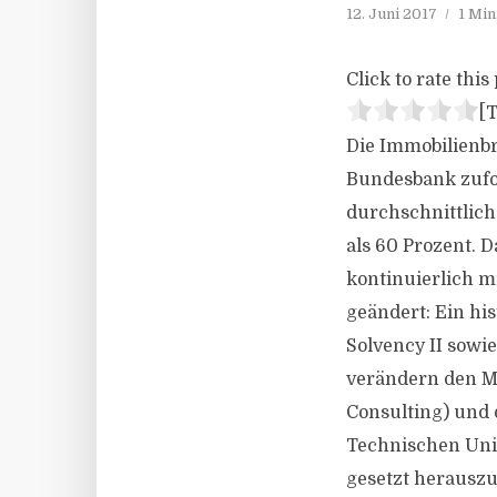
12. Juni 2017
1 Min
Click to rate this 
[T
Die Immobilienbr
Bundesbank zufol
durchschnittlich
als 60 Prozent. 
kontinuierlich 
geändert: Ein his
Solvency II sowi
verändern den M
Consulting) und
Technischen Uni
gesetzt herauszu