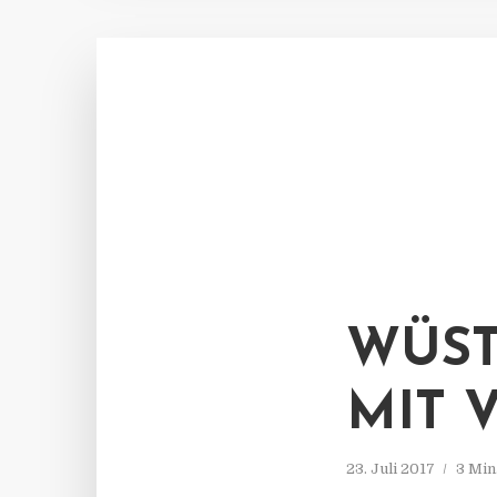
WÜST
MIT 
23. Juli 2017
3 Min