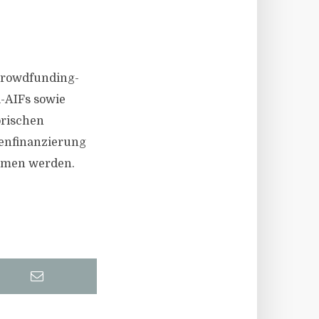
 Crowdfunding-
l-AIFs sowie
orischen
enfinanzierung
mmen werden.