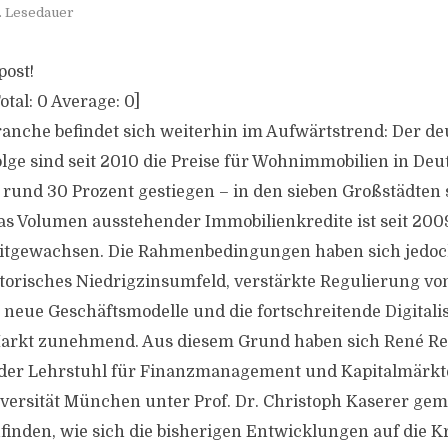
. Lesedauer
post!
otal:
0
Average:
0
]
anche befindet sich weiterhin im Aufwärtstrend: Der d
ge sind seit 2010 die Preise für Wohnimmobilien in De
 rund 30 Prozent gestiegen – in den sieben Großstädte
Das Volumen ausstehender Immobilienkredite ist seit 2009
mitgewachsen. Die Rahmenbedingungen haben sich jedoc
torisches Niedrigzinsumfeld, verstärkte Regulierung von 
e neue Geschäftsmodelle und die fortschreitende Digitali
arkt zunehmend. Aus diesem Grund haben sich René Rei
 der Lehrstuhl für Finanzmanagement und Kapitalmärkt
versität München unter Prof. Dr. Christoph Kaserer ge
finden, wie sich die bisherigen Entwicklungen auf die K