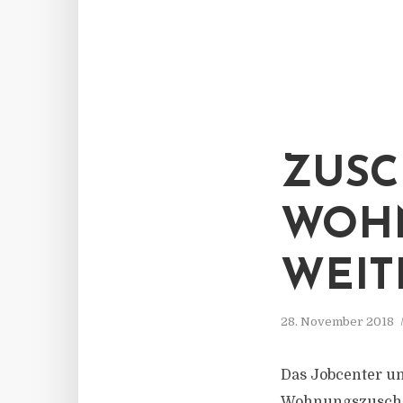
ZUSC
WOH
WEIT
28. November 2018
Das Jobcenter un
Wohnungszuschüs