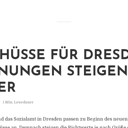
HÜSSE FÜR DRES
NUNGEN STEIGEN
ER
1 Min. Lesedauer
d das Sozialamt in Dresden passen zu Beginn des neuen
se an. Demnach steigen die Richtwerte je nach Größe 