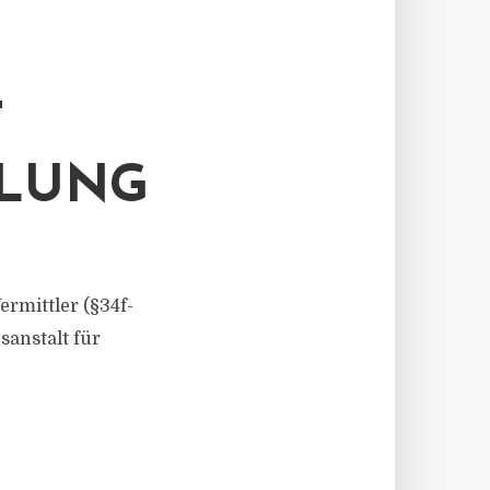
T
ILUNG
ermittler (§34f-
anstalt für