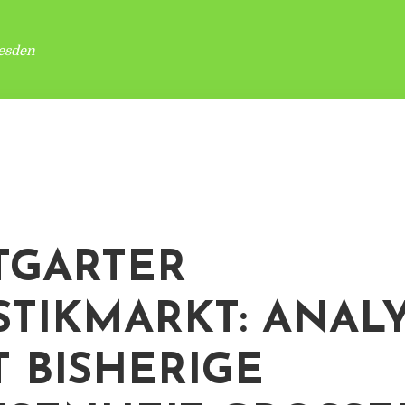
esden
TGARTER
STIKMARKT: ANAL
T BISHERIGE