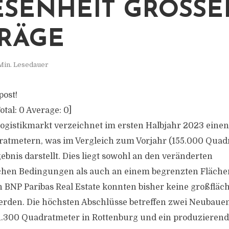
SENHEIT GROSSER 
ÄGE
Min. Lesedauer
post!
otal:
0
Average:
0
]
Logistikmarkt verzeichnet im ersten Halbjahr 2023 ein
atmetern, was im Vergleich zum Vorjahr (155.000 Quad
bnis darstellt. Dies liegt sowohl an den veränderten
en Bedingungen als auch an einem begrenzten Flächen
n BNP Paribas Real Estate konnten bisher keine großfläc
rden. Die höchsten Abschlüsse betreffen zwei Neubaue
1.300 Quadratmeter in Rottenburg und ein produziere