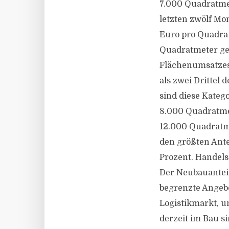
7.000 Quadratmet
letzten zwölf Mo
Euro pro Quadrat
Quadratmeter ges
Flächenumsatzes
als zwei Drittel
sind diese Kateg
8.000 Quadratmet
12.000 Quadratme
den größten Ante
Prozent. Handel
Der Neubauanteil
begrenzte Angebo
Logistikmarkt, u
derzeit im Bau s