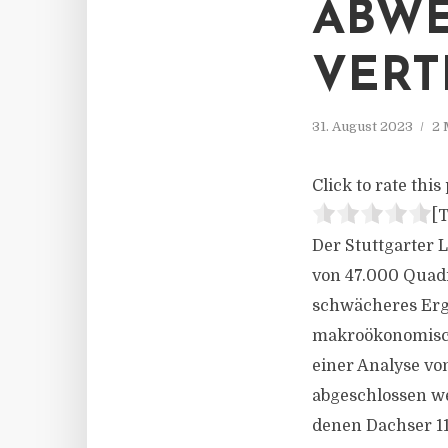
ABWE
ERTR
31. August 2023
2 
Click to rate this 
[T
Der Stuttgarter 
von 47.000 Quadr
schwächeres Erge
makroökonomisch
einer Analyse vo
abgeschlossen we
denen Dachser 1