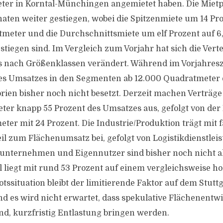
er in Korntal-Münchingen angemietet haben. Die Mietpr
naten weiter gestiegen, wobei die Spitzenmiete um 14 Pro
meter und die Durchschnittsmiete um elf Prozent auf 6
tiegen sind. Im Vergleich zum Vorjahr hat sich die Vert
 nach Größenklassen verändert. Während im Vorjahres
 des Umsatzes in den Segmenten ab 12.000 Quadratmeter 
orien bisher noch nicht besetzt. Derzeit machen Verträge
er knapp 55 Prozent des Umsatzes aus, gefolgt von der 
ter mit 24 Prozent. Die Industrie/Produktion trägt mit f
il zum Flächenumsatz bei, gefolgt von Logistikdienstlei
sunternehmen und Eigennutzer sind bisher noch nicht a
 liegt mit rund 53 Prozent auf einem vergleichsweise h
tssituation bleibt der limitierende Faktor auf dem Stutt
nd es wird nicht erwartet, dass spekulative Flächenentw
ind, kurzfristig Entlastung bringen werden.