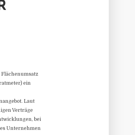
V
en Flächenumsatz
ratmeter) ein
angebot. Laut
higen Verträge
ntwicklungen, bei
ndes Unternehmen