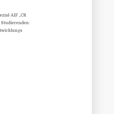
ezial-AIF „CR
5 Studierenden-
ntwicklungs