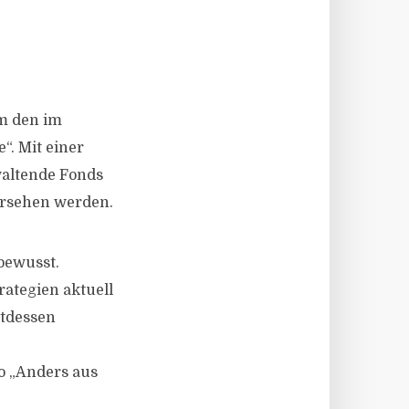
um den im
“. Mit einer
waltende Fonds
bersehen werden.
 bewusst.
ategien aktuell
ttdessen
o „Anders aus