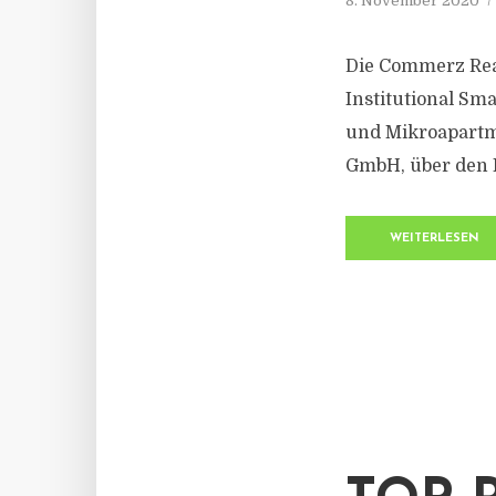
8. November 2020
Die Commerz Real
Institutional Sm
und Mikroapartme
GmbH, über den K
WEITERLESEN