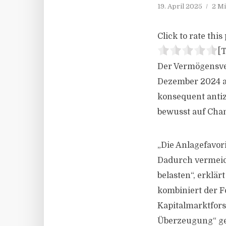
19. April 2025
2 Mi
Click to rate this 
[T
Der Vermögensver
Dezember 2024 au
konsequent antiz
bewusst auf Chan
„Die Anlagefavor
Dadurch vermeide
belasten“, erklä
kombiniert der 
Kapitalmarktfor
Überzeugung“ gez