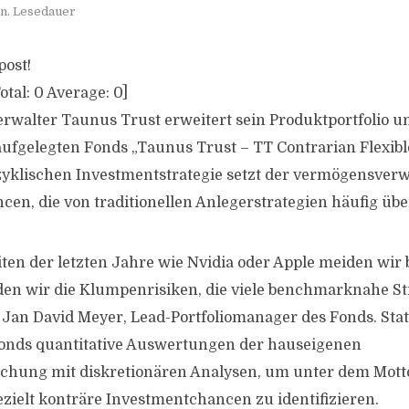
n. Lesedauer
post!
otal:
0
Average:
0
]
walter Taunus Trust erweitert sein Produktportfolio 
fgelegten Fonds „Taunus Trust – TT Contrarian Flexible
yklischen Investmentstrategie setzt der vermögensver
cen, die von traditionellen Anlegerstrategien häufig ü
iten der letzten Jahre wie Nvidia oder Apple meiden wir
n wir die Klumpenrisiken, die viele benchmarknahe Str
rt Jan David Meyer, Lead-Portfoliomanager des Fonds. Sta
Fonds quantitative Auswertungen der hauseigenen
schung mit diskretionären Analysen, um unter dem Mott
ielt konträre Investmentchancen zu identifizieren.