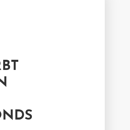
RBT
N
ONDS