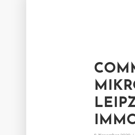
COMM
MIKR
LEIP
IMMO