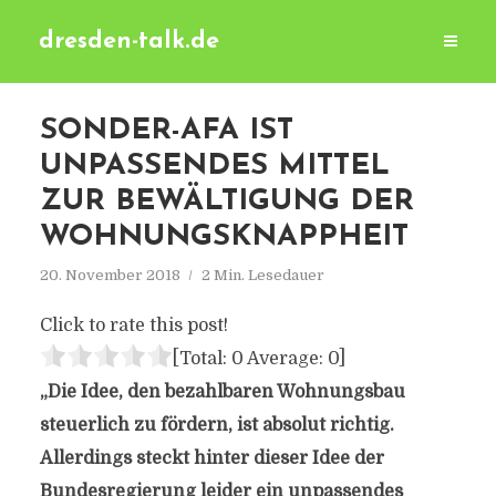
dresden-talk.de
SONDER-AFA IST
UNPASSENDES MITTEL
ZUR BEWÄLTIGUNG DER
WOHNUNGSKNAPPHEIT
20. November 2018
2 Min. Lesedauer
Click to rate this post!
[Total:
0
Average:
0
]
„Die Idee, den bezahlbaren Wohnungsbau
steuerlich zu fördern, ist absolut richtig.
Allerdings steckt hinter dieser Idee der
Bundesregierung leider ein unpassendes